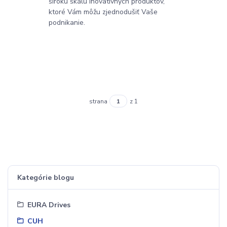
širokú škálu inovatívnych produktov,
ktoré Vám môžu zjednodušiť Vaše
podnikanie.
strana
z 1
Kategórie blogu
EURA Drives
CUH