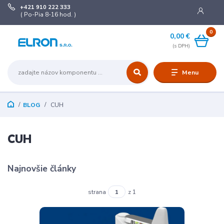
+421 910 222 333
( Po-Pia 8-16 hod. )
0
0,00 €
Menu
BLOG
CUH
CUH
Najnovšie články
strana
z 1