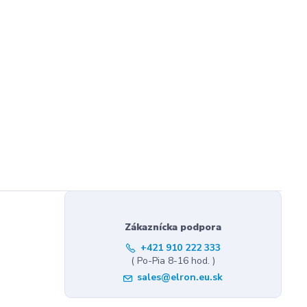
Zákaznícka podpora
+421 910 222 333
( Po-Pia 8-16 hod. )
sales@elron.eu.sk