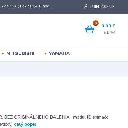
 222 333
( Po-Pia 8-16 hod. )
PRIHLÁSENIE
0
0,00 €
MITSUBISHI
YAMAHA
, BEZ ORIGINÁLNEHO BALENIA modul ID snímače
etický)
celý popis