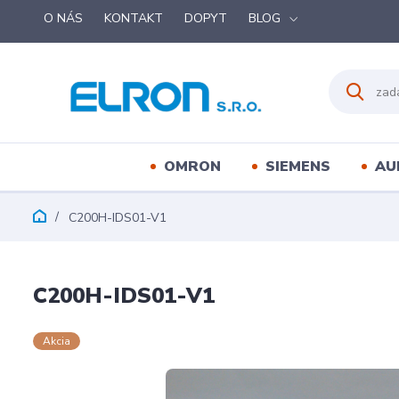
O NÁS
KONTAKT
DOPYT
BLOG
OMRON
SIEMENS
AU
C200H-IDS01-V1
C200H-IDS01-V1
Akcia