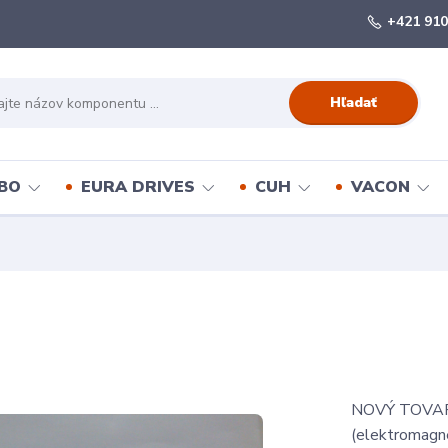
+421 910
Hľadať
BO
EURA DRIVES
CUH
VACON
NOVÝ TOVAR
(elektromagn