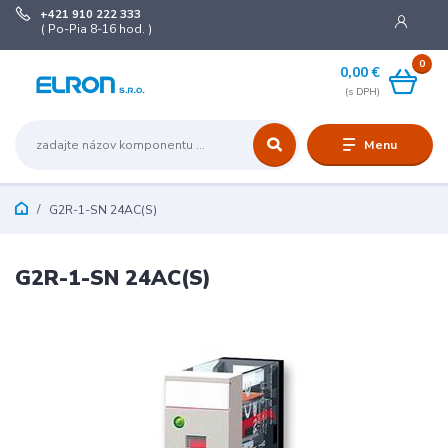
+421 910 222 333
( Po-Pia 8-16 hod. )
0
0,00 €
Menu
G2R-1-SN 24AC(S)
G2R-1-SN 24AC(S)