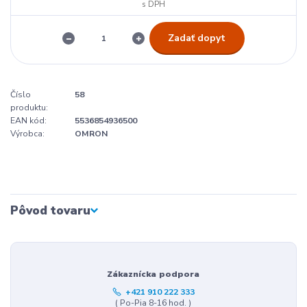
Zadať dopyt
Číslo
58
produktu:
EAN kód:
5536854936500
Výrobca:
OMRON
Pôvod tovaru
Zákaznícka podpora
+421 910 222 333
( Po-Pia 8-16 hod. )