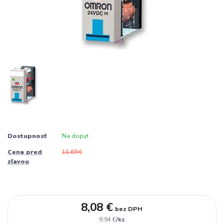
Dostupnosť
Na dopyt
Cena pred
11,69 €
zľavou
8,08 €
bez DPH
/
ks
9,94 €