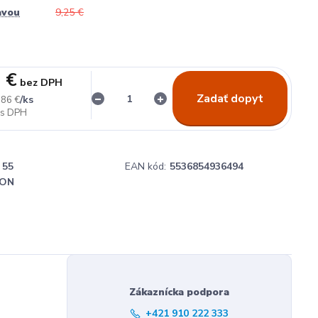
avou
9,25 €
 €
bez DPH
Zadať dopyt
/
ks
,86 €
55
EAN kód:
5536854936494
ON
Zákaznícka podpora
+421 910 222 333