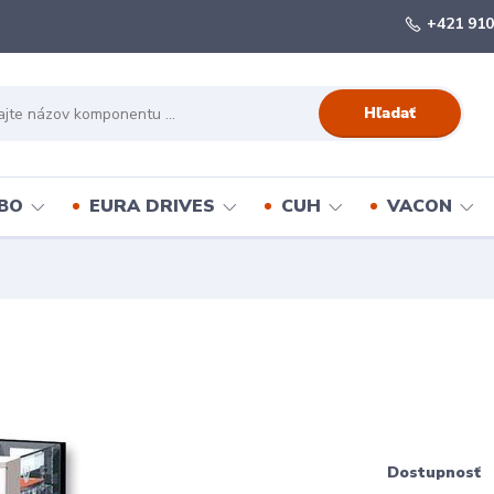
+421 910
Hľadať
BO
EURA DRIVES
CUH
VACON
Dostupnosť