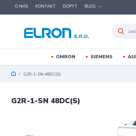
O NÁS
KONTAKT
DOPYT
BLOG
OMRON
SIEMENS
AU
G2R-1-SN 48DC(S)
G2R-1-SN 48DC(S)