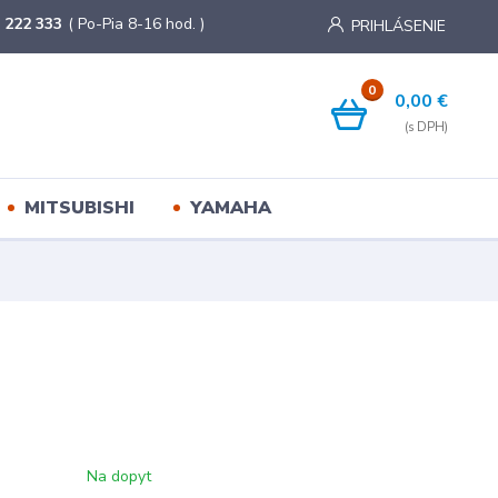
 222 333
( Po-Pia 8-16 hod. )
PRIHLÁSENIE
0
0,00 €
MITSUBISHI
YAMAHA
Na dopyt