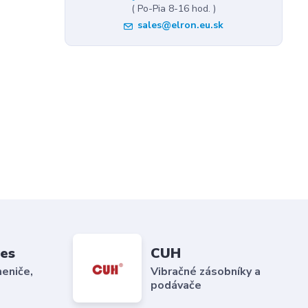
( Po-Pia 8-16 hod. )
sales@elron.eu.sk
es
CUH
eniče,
Vibračné zásobníky a
podávače