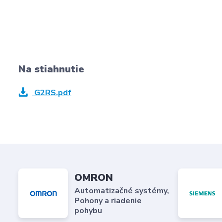
Na stiahnutie
G2RS.pdf
OMRON
Automatizačné systémy,
Pohony a riadenie
pohybu