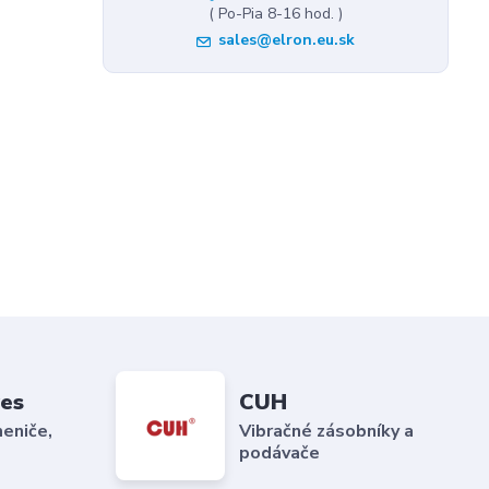
( Po-Pia 8-16 hod. )
sales@elron.eu.sk
es
CUH
eniče,
Vibračné zásobníky a
podávače