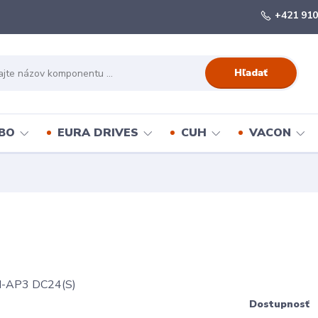
+421 910
Hľadať
BO
EURA DRIVES
CUH
VACON
Dostupnosť