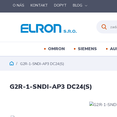
O NÁS
KONTAKT
DOPYT
BLOG
OMRON
SIEMENS
AU
G2R-1-SNDI-AP3 DC24(S)
G2R-1-SNDI-AP3 DC24(S)