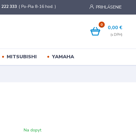
 222 333
( Po-Pia 8-16 hod. )
PRIHLÁSENIE
0
0,00 €
MITSUBISHI
YAMAHA
Na dopyt