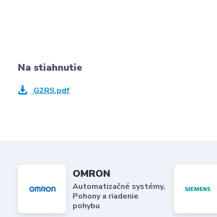
Na stiahnutie
G2RS.pdf
OMRON
Automatizačné systémy,
Pohony a riadenie
pohybu