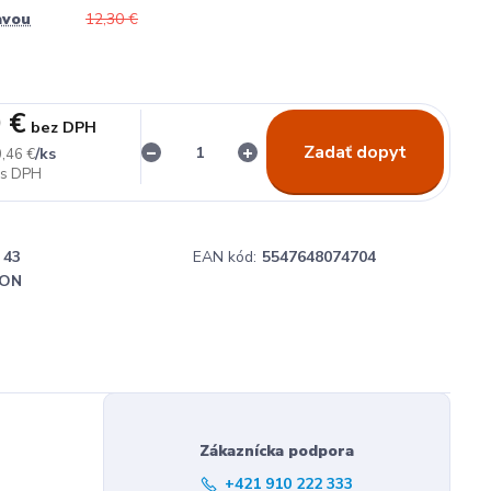
avou
12,30 €
 €
bez DPH
Zadať dopyt
/
ks
,46 €
43
EAN kód:
5547648074704
ON
Zákaznícka podpora
+421 910 222 333