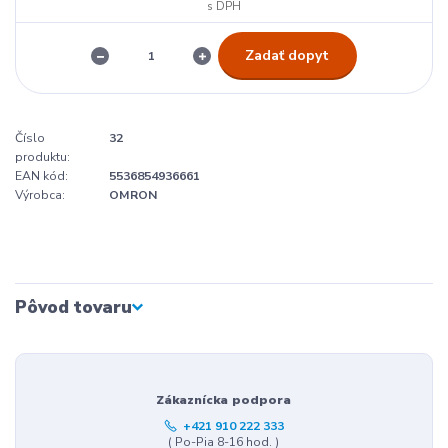
Zadať dopyt
Číslo
32
produktu:
EAN kód:
5536854936661
Výrobca:
OMRON
Pôvod tovaru
Zákaznícka podpora
+421 910 222 333
( Po-Pia 8-16 hod. )