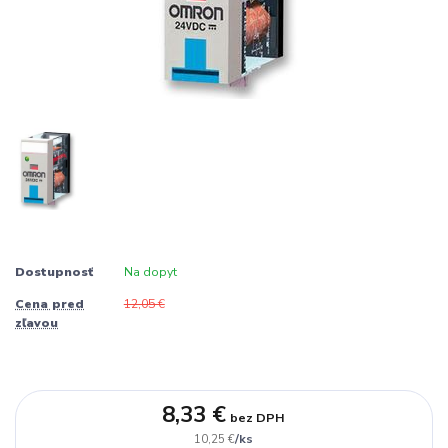
Dostupnosť
Na dopyt
Cena pred
12,05 €
zľavou
8,33 €
bez DPH
/
ks
10,25 €