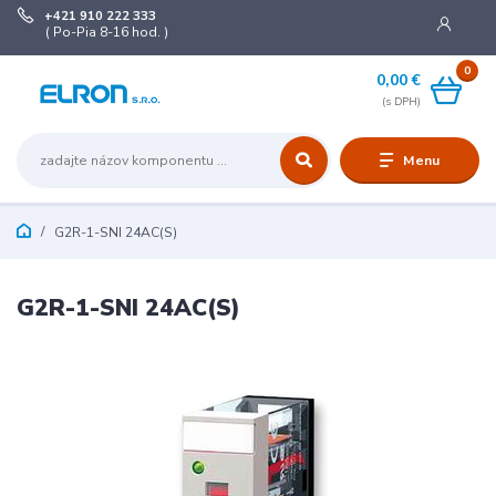
+421 910 222 333
( Po-Pia 8-16 hod. )
0
0,00 €
Menu
G2R-1-SNI 24AC(S)
G2R-1-SNI 24AC(S)