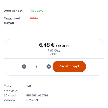
Dostupnosť
Na dopyt
Cena pred
9,37 €
zľavou
6,48 €
bez DPH
/
ks
7,97 €
Zadať dopyt
Číslo
149
produktu:
EAN kód:
5536854936791
Výrobca:
OMRON