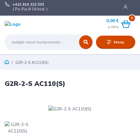
+421 910 222 333
( Po-Pia 8-16 hod. )
0
0,00 €
Menu
G2R-2-S AC110(S)
G2R-2-S AC110(S)