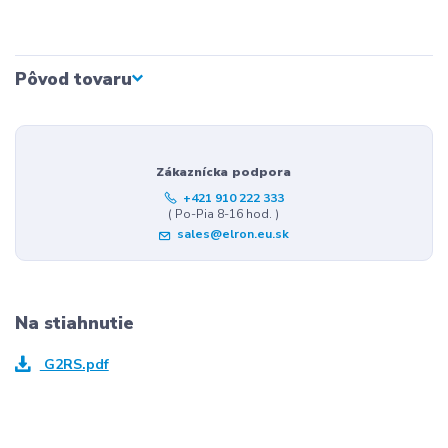
Pôvod tovaru
Zákaznícka podpora
+421 910 222 333
( Po-Pia 8-16 hod. )
sales@elron.eu.sk
Na stiahnutie
G2RS.pdf