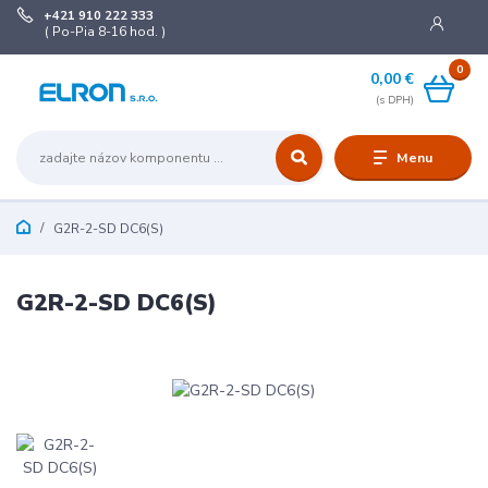
+421 910 222 333
( Po-Pia 8-16 hod. )
0
0,00 €
Menu
G2R-2-SD DC6(S)
G2R-2-SD DC6(S)