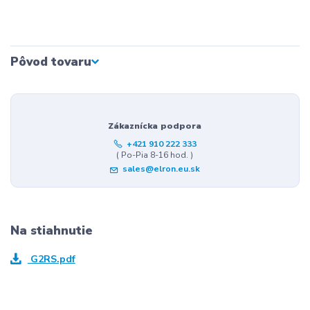
Pôvod tovaru
Zákaznícka podpora
+421 910 222 333
( Po-Pia 8-16 hod. )
sales@elron.eu.sk
Na stiahnutie
G2RS.pdf