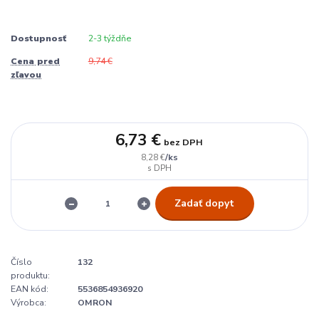
Dostupnosť
2-3 týždňe
Cena pred
9,74 €
zľavou
6,73 €
bez DPH
/
ks
8,28 €
Zadať dopyt
Číslo
132
produktu:
EAN kód:
5536854936920
Výrobca:
OMRON