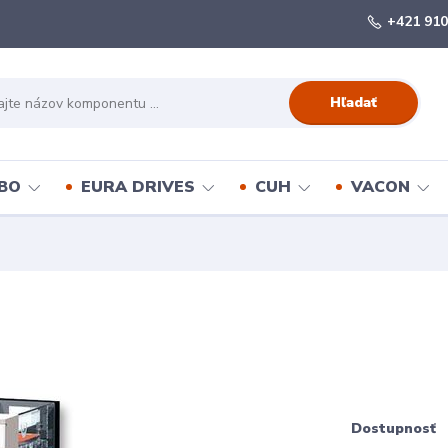
+421 910
Hľadať
BO
EURA DRIVES
CUH
VACON
Dostupnosť