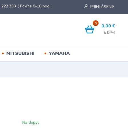
 222 333
( Po-Pia 8-16 hod. )
PRIHLÁSENIE
0
0,00 €
MITSUBISHI
YAMAHA
Na dopyt