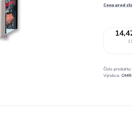
Cena pred zľ
14,4
17
Číslo produktu:
Výrobca:
OMR