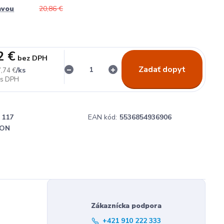
avou
20,86 €
2 €
bez DPH
Zadať dopyt
/
ks
,74 €
117
EAN kód:
5536854936906
ON
Zákaznícka podpora
+421 910 222 333