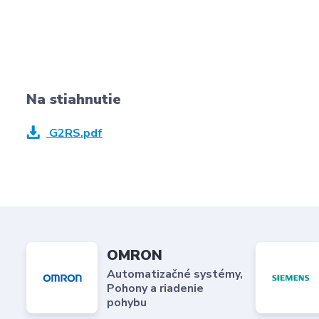
Na stiahnutie
G2RS.pdf
OMRON
Automatizačné systémy,
Pohony a riadenie
pohybu