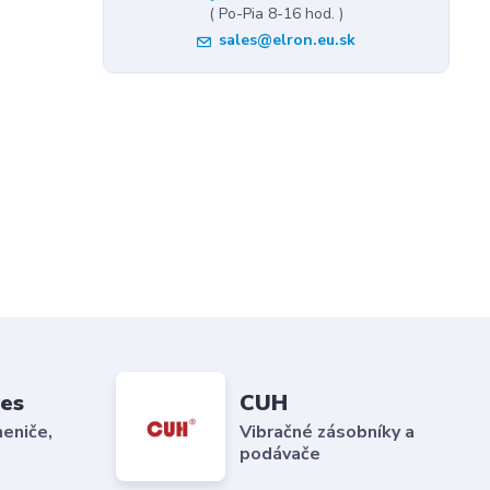
( Po-Pia 8-16 hod. )
sales@elron.eu.sk
es
CUH
eniče,
Vibračné zásobníky a
podávače