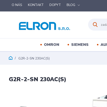
O NÁS
KONTAKT
DOPYT
BLOG
OMRON
SIEMENS
AU
G2R-2-SN 230AC(S)
G2R-2-SN 230AC(S)