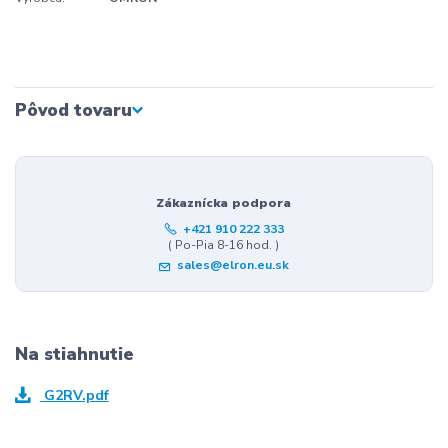
Pôvod tovaru
Zákaznícka podpora
+421 910 222 333
( Po-Pia 8-16 hod. )
sales@elron.eu.sk
Na stiahnutie
G2RV.pdf