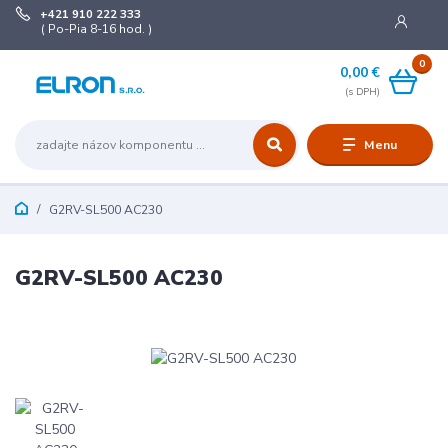
+421 910 222 333
( Po-Pia 8-16 hod. )
0
0,00 €
Menu
G2RV-SL500 AC230
G2RV-SL500 AC230