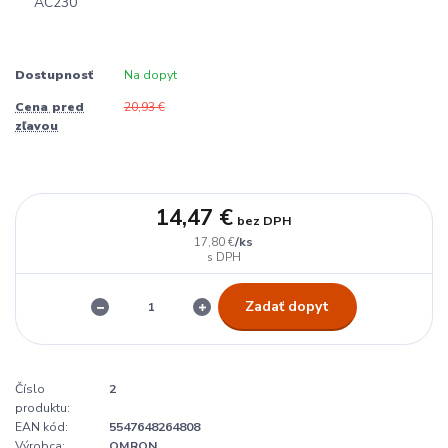
Dostupnosť
Na dopyt
Cena pred
20,93 €
zľavou
14,47 €
bez DPH
/
ks
17,80 €
Zadať dopyt
Číslo
2
produktu:
EAN kód:
5547648264808
Výrobca:
OMRON