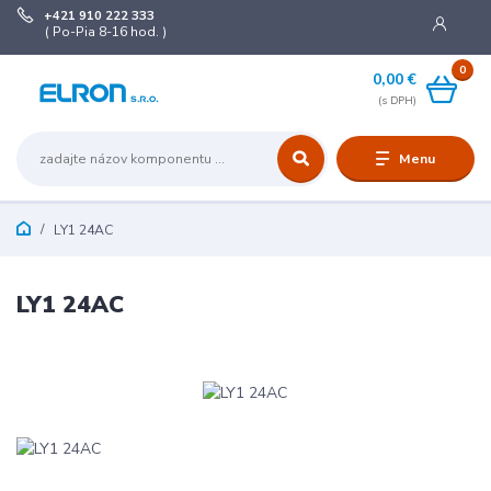
+421 910 222 333
( Po-Pia 8-16 hod. )
0
0,00 €
Menu
LY1 24AC
LY1 24AC