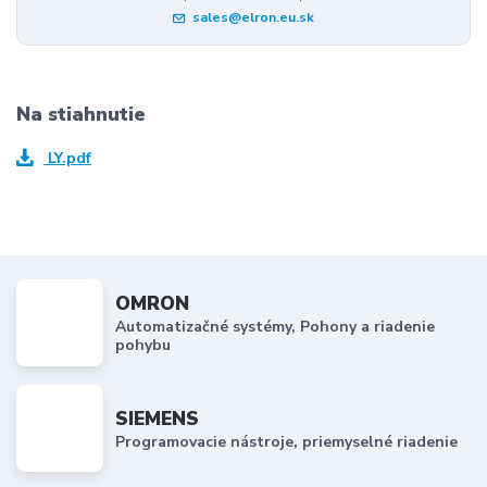
sales@elron.eu.sk
Na stiahnutie
LY.pdf
OMRON
Automatizačné systémy, Pohony a riadenie
pohybu
SIEMENS
Programovacie nástroje, priemyselné riadenie