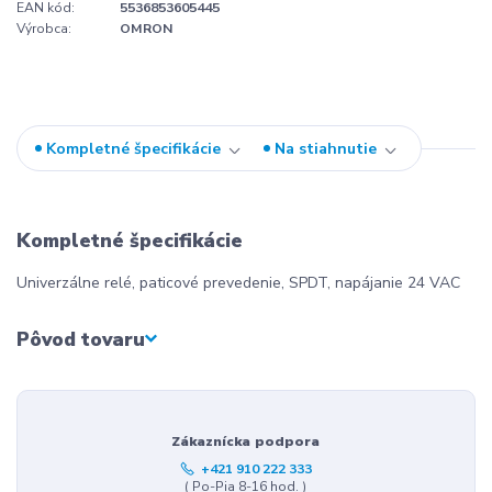
EAN kód:
5536853605445
Výrobca:
OMRON
Kompletné špecifikácie
Na stiahnutie
Kompletné špecifikácie
Univerzálne relé, paticové prevedenie, SPDT, napájanie 24 VAC
Pôvod tovaru
Zákaznícka podpora
+421 910 222 333
( Po-Pia 8-16 hod. )