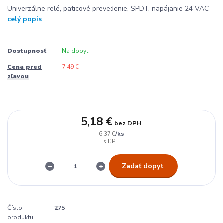
Univerzálne relé, paticové prevedenie, SPDT, napájanie 24 VAC
celý popis
Dostupnosť
Na dopyt
Cena pred
7,49 €
zľavou
5,18 €
bez DPH
/
ks
6,37 €
Zadať dopyt
Číslo
275
produktu: