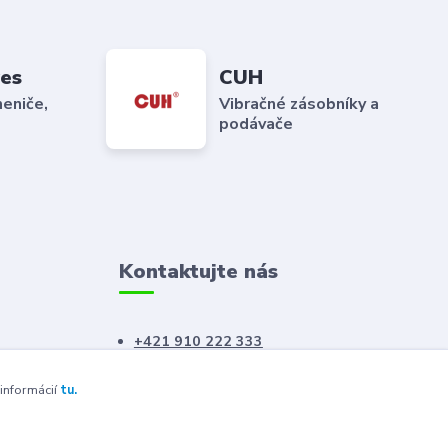
es
CUH
eniče,
Vibračné zásobníky a
podávače
Kontaktujte nás
+421 910 222 333
+421 52 788 46 41
 informácií
tu.
sales@elron.eu.sk