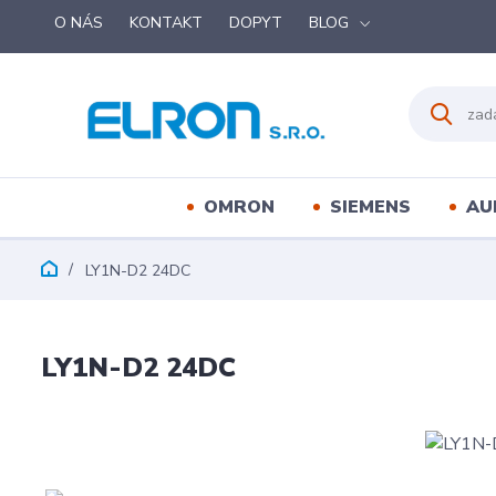
O NÁS
KONTAKT
DOPYT
BLOG
OMRON
SIEMENS
AU
LY1N-D2 24DC
LY1N-D2 24DC