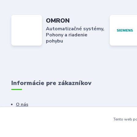
OMRON
Automatizačné systémy,
Pohony a riadenie
pohybu
Informácie pre zákazníkov
O nás
Kontaktné údaje
Tento web po
Dodacie a platobné podmienky