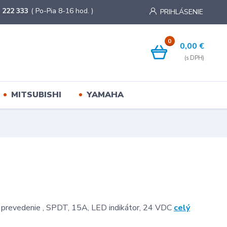
 222 333
( Po-Pia 8-16 hod. )
PRIHLÁSENIE
0
0,00 €
MITSUBISHI
YAMAHA
é prevedenie , SPDT, 15A, LED indikátor, 24 VDC
celý