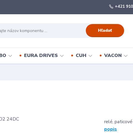
+421 910
Hľadať
BO
EURA DRIVES
CUH
VACON
relé, paticov
popis