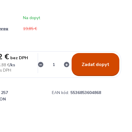
Na dopyt
avou
19,85 €
2 €
bez DPH
Zadať dopyt
/
ks
,88 €
257
EAN kód:
5536853604868
ON