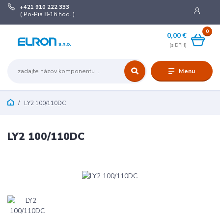
+421 910 222 333
( Po-Pia 8-16 hod. )
0
0,00 €
Menu
LY2 100/110DC
LY2 100/110DC