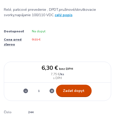
Relé, paticové prevedenie , DPDT,pružinové/skrutkovacie
svorky,napájanie 100/110 VDC
celý popis
Dostupnosť
Na dopyt
Cena pred
9,11 €
zľavou
6,30 €
bez DPH
/
ks
7,75 €
Zadať dopyt
Číslo
244