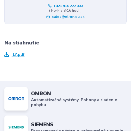
+421 910 222 333
( Po-Pia 8-16 hod. )
sales@elron.eu.sk
Na stiahnutie
LY.pdf
OMRON
Automatizačné systémy, Pohony a riadenie
pohybu
SIEMENS
Programovacie nástroje, priemyselné riadenie