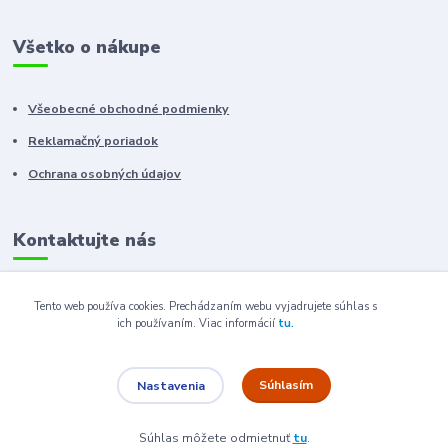
Všetko o nákupe
Všeobecné obchodné podmienky
Reklamačný poriadok
Ochrana osobných údajov
Kontaktujte nás
+421 910 222 333
Tento web používa cookies. Prechádzaním webu vyjadrujete súhlas s
ich používaním.
Viac informácií
tu.
+421 52 788 46 41
sales@elron.eu.sk
Súhlasím
Nastavenia
Súhlas môžete odmietnuť
tu
.