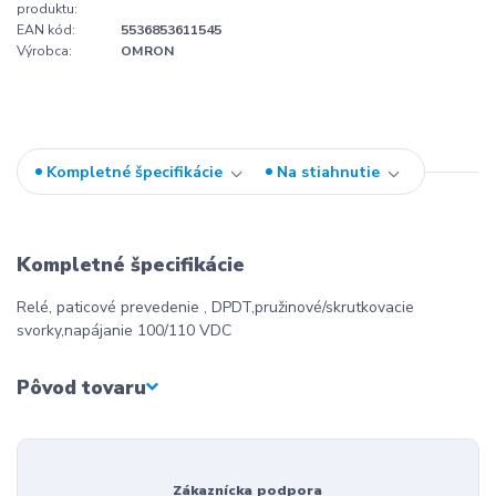
produktu:
EAN kód:
5536853611545
Výrobca:
OMRON
Kompletné špecifikácie
Na stiahnutie
Kompletné špecifikácie
Relé, paticové prevedenie , DPDT,pružinové/skrutkovacie
svorky,napájanie 100/110 VDC
Pôvod tovaru
Zákaznícka podpora