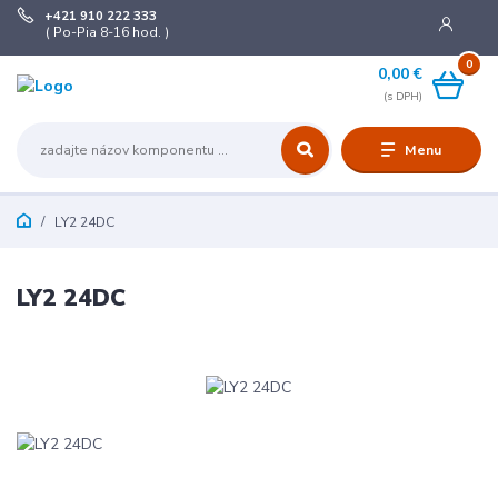
+421 910 222 333
( Po-Pia 8-16 hod. )
0
0,00 €
Menu
LY2 24DC
LY2 24DC