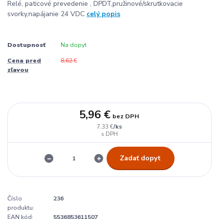
Relé, paticové prevedenie , DPDT,pružinové/skrutkovacie
svorky,napájanie 24 VDC
celý popis
Dostupnosť
Na dopyt
Cena pred
8,62 €
zľavou
5,96 €
bez DPH
/
ks
7,33 €
Zadať dopyt
Číslo
236
produktu:
EAN kód:
5536853611507