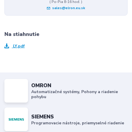
( Po-Pia 8-16 hod. )
sales@elron.eu.sk
Na stiahnutie
LY.pdf
OMRON
Automatizačné systémy, Pohony a riadenie
pohybu
SIEMENS
Programovacie nástroje, priemyselné riadenie