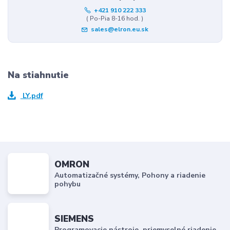
+421 910 222 333
( Po-Pia 8-16 hod. )
sales@elron.eu.sk
Na stiahnutie
LY.pdf
OMRON
Automatizačné systémy, Pohony a riadenie
pohybu
SIEMENS
Programovacie nástroje, priemyselné riadenie