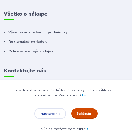
Všetko o nákupe
Všeobecné obchodné podmienky
Reklamačný poriadok
Ochrana osobných údajov
Kontaktujte nás
+421 910 222 333
Tento web používa cookies. Prechádzaním webu vyjadrujete súhlas s
ich používaním.
Viac informácií
tu.
+421 52 788 46 41
sales@elron.eu.sk
Súhlasím
Nastavenia
Súhlas môžete odmietnuť
tu
.