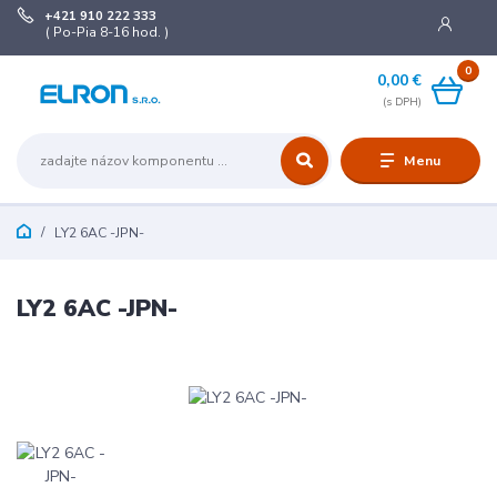
+421 910 222 333
( Po-Pia 8-16 hod. )
0
0,00 €
Menu
LY2 6AC -JPN-
LY2 6AC -JPN-