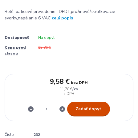
Relé, paticové prevedenie , DPDT,pružinové/skrutkovacie
svorky,napájanie 6 VAC
celý popis
Dostupnosť
Na dopyt
Cena pred
13,86 €
zľavou
9,58 €
bez DPH
/
ks
11,78 €
Zadať dopyt
Číslo
232