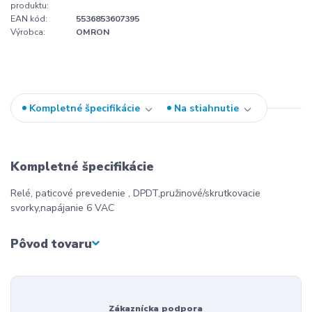
produktu:
EAN kód:
5536853607395
Výrobca:
OMRON
Kompletné špecifikácie
Na stiahnutie
Kompletné špecifikácie
Relé, paticové prevedenie , DPDT,pružinové/skrutkovacie
svorky,napájanie 6 VAC
Pôvod tovaru
Zákaznícka podpora