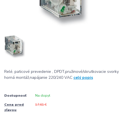
Relé, paticové prevedenie , DPDT,pružinové/skrutkovacie svorky
horná montáž,napájanie 220/240 VAC
celý popis
Dostupnosť
Na dopyt
Cena pred
17,61 €
zľavou