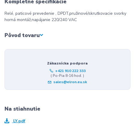
Kompletné špecifikácie
Relé, paticové prevedenie , DPDT,pružinové/skrutkovacie svorky
horná montáž,napájanie 220/240 VAC
Pôvod tovaru
Zákaznícka podpora
+421 910 222 333
( Po-Pia 8-16 hod. )
sales@elron.eu.sk
Na stiahnutie
LY.pdf