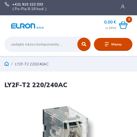
+421 910 222 333
( Po-Pia 8-16 hod. )
0
0,00 €
Menu
LY2F-T2 220/240AC
LY2F-T2 220/240AC