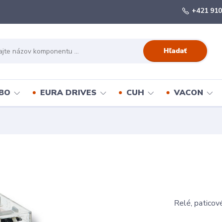
+421 910
Hľadať
BO
EURA DRIVES
CUH
VACON
Relé, patico