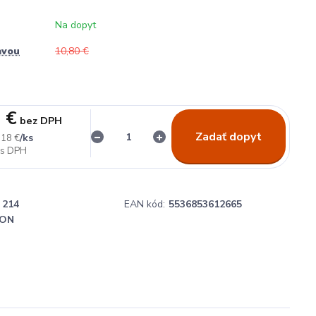
Na dopyt
avou
10,80 €
 €
bez DPH
Zadať dopyt
/
ks
,18 €
214
EAN kód:
5536853612665
ON