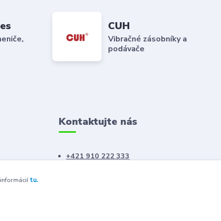
es
CUH
eniče,
Vibračné zásobníky a
podávače
Kontaktujte nás
+421 910 222 333
+421 52 788 46 41
 informácií
tu.
sales@elron.eu.sk