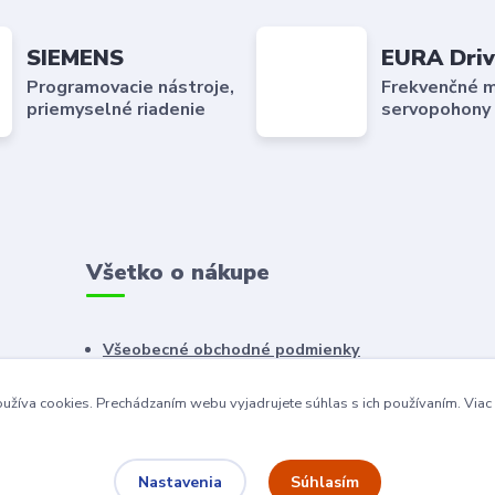
SIEMENS
EURA Driv
Programovacie nástroje,
Frekvenčné m
priemyselné riadenie
servopohony
Všetko o nákupe
Všeobecné obchodné podmienky
Reklamačný poriadok
užíva cookies. Prechádzaním webu vyjadrujete súhlas s ich používaním.
Viac
Ochrana osobných údajov
Súhlasím
Nastavenia