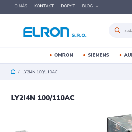
O NÁS
KONTAKT
DOPYT
BLOG
OMRON
SIEMENS
AU
LY2I4N 100/110AC
LY2I4N 100/110AC