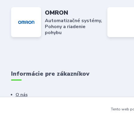
OMRON
Automatizačné systémy,
Pohony a riadenie
pohybu
Informácie pre zákazníkov
O nás
Kontaktné údaje
Tento web po
Dodacie a platobné podmienky