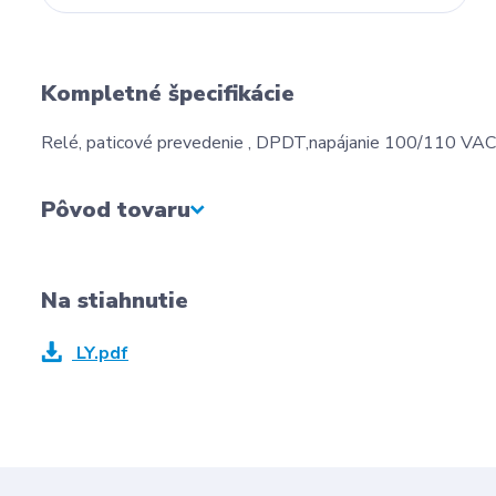
Kompletné špecifikácie
Relé, paticové prevedenie , DPDT,napájanie 100/110 VAC
Pôvod tovaru
Na stiahnutie
LY.pdf