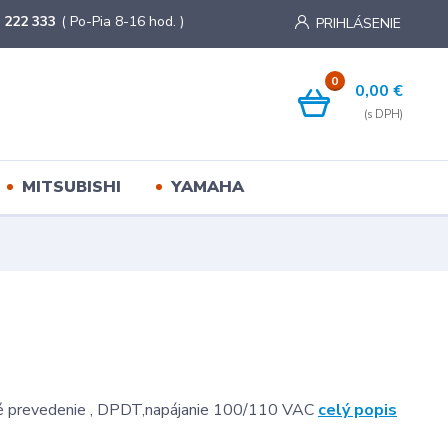
 222 333
( Po-Pia 8-16 hod. )
PRIHLÁSENIE
0
0,00 €
MITSUBISHI
YAMAHA
vé prevedenie , DPDT,napájanie 100/110 VAC
celý popis