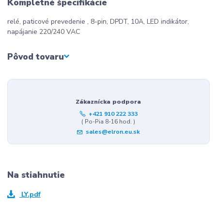
Kompletné špecifikácie
relé, paticové prevedenie , 8-pin, DPDT, 10A, LED indikátor,
napájanie 220/240 VAC
Pôvod tovaru
Zákaznícka podpora
+421 910 222 333
( Po-Pia 8-16 hod. )
sales@elron.eu.sk
Na stiahnutie
LY.pdf