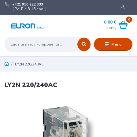
+421 910 222 333
( Po-Pia 8-16 hod. )
0
0,00 €
Menu
LY2N 220/240AC
LY2N 220/240AC