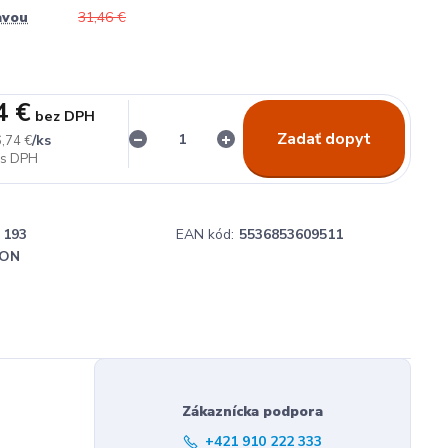
avou
31,46 €
4 €
bez DPH
Zadať dopyt
/
ks
,74 €
193
EAN kód:
5536853609511
ON
Zákaznícka podpora
+421 910 222 333