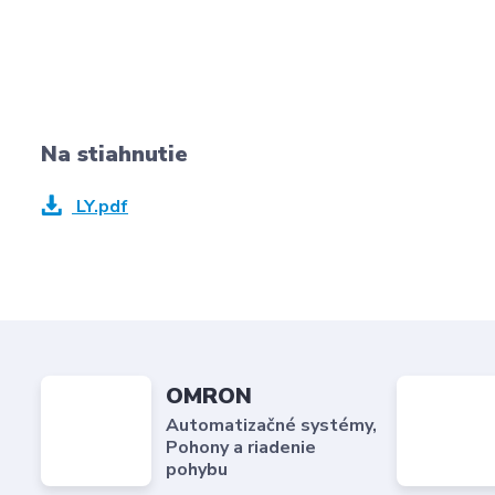
Na stiahnutie
LY.pdf
OMRON
Automatizačné systémy,
Pohony a riadenie
pohybu