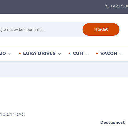
+421 910
Hľadať
BO
EURA DRIVES
CUH
VACON
Dostupnosť