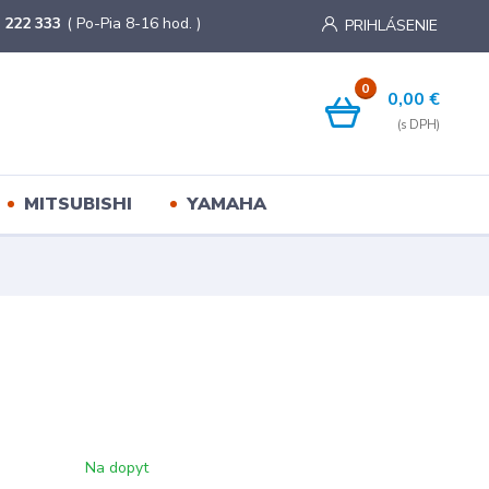
 222 333
( Po-Pia 8-16 hod. )
PRIHLÁSENIE
0
0,00 €
MITSUBISHI
YAMAHA
Na dopyt