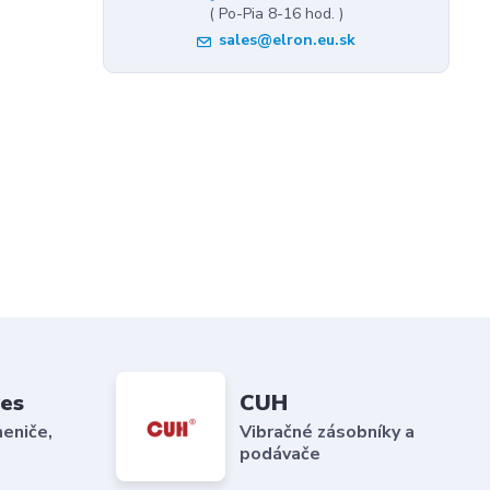
( Po-Pia 8-16 hod. )
sales@elron.eu.sk
es
CUH
eniče,
Vibračné zásobníky a
podávače