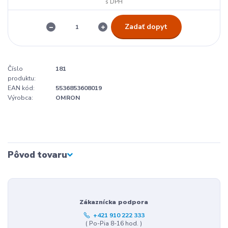
Zadať dopyt
Číslo
181
produktu:
EAN kód:
5536853608019
Výrobca:
OMRON
Pôvod tovaru
Zákaznícka podpora
+421 910 222 333
( Po-Pia 8-16 hod. )