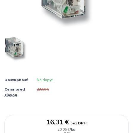
Dostupnosť
Na dopyt
Cena pred
23,60 €
zľavou
16,31 €
bez DPH
/
ks
20,06 €