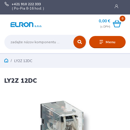
+421 910 222 333
( Po-Pia 8-16 hod. )
0
0,00 €
Menu
LY2Z 12DC
LY2Z 12DC