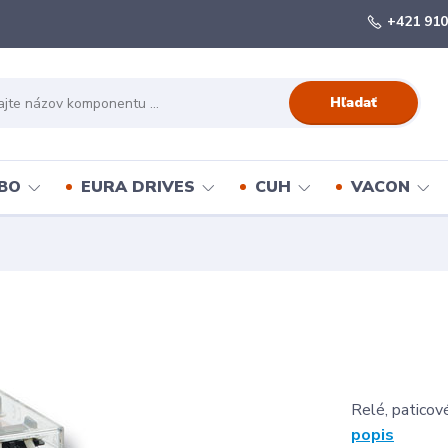
+421 910
Hľadať
BO
EURA DRIVES
CUH
VACON
Relé, paticov
popis