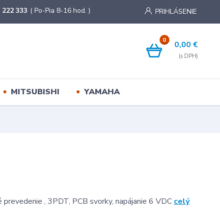
 222 333
( Po-Pia 8-16 hod. )
PRIHLÁSENIE
0
0,00 €
MITSUBISHI
YAMAHA
é prevedenie , 3PDT, PCB svorky, napájanie 6 VDC
celý