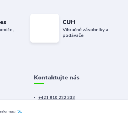
es
CUH
eniče,
Vibračné zásobníky a
podávače
Kontaktujte nás
+421 910 222 333
+421 52 788 46 41
 informácií
tu.
sales@elron.eu.sk