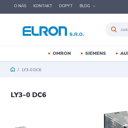
O NÁS
KONTAKT
DOPYT
BLOG
OMRON
SIEMENS
AU
LY3-0 DC6
LY3-0 DC6