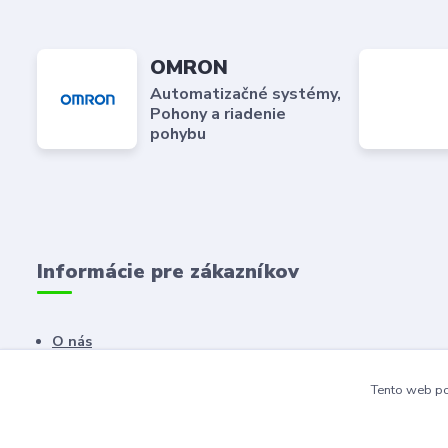
OMRON
Automatizačné systémy,
Pohony a riadenie
pohybu
Informácie pre zákazníkov
O nás
Kontaktné údaje
Tento web po
Dodacie a platobné podmienky