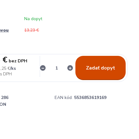
Na dopyt
avou
13,23 €
 €
bez DPH
Zadať dopyt
/
ks
,25 €
286
EAN kód:
5536853619169
ON