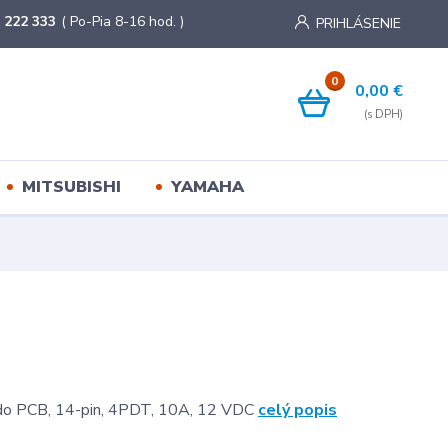
 222 333
( Po-Pia 8-16 hod. )
PRIHLÁSENIE
0
0,00 €
MITSUBISHI
YAMAHA
 do PCB, 14-pin, 4PDT, 10A, 12 VDC
celý popis