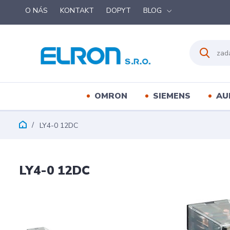
O NÁS
KONTAKT
DOPYT
BLOG
OMRON
SIEMENS
AU
LY4-0 12DC
LY4-0 12DC