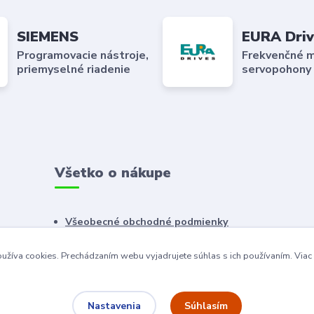
SIEMENS
EURA Driv
Programovacie nástroje,
Frekvenčné m
priemyselné riadenie
servopohony
Všetko o nákupe
Všeobecné obchodné podmienky
Reklamačný poriadok
užíva cookies. Prechádzaním webu vyjadrujete súhlas s ich používaním.
Viac
Ochrana osobných údajov
Súhlasím
Nastavenia