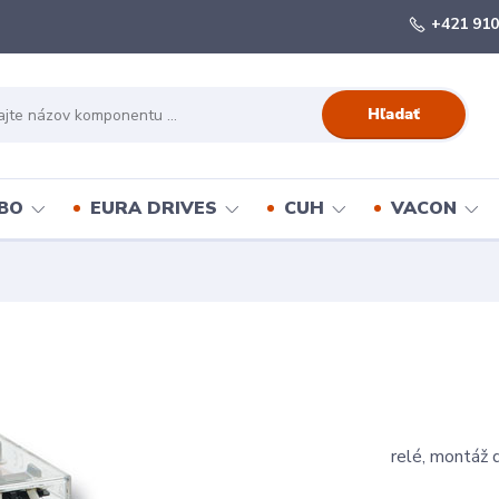
+421 910
Hľadať
BO
EURA DRIVES
CUH
VACON
relé, montáž