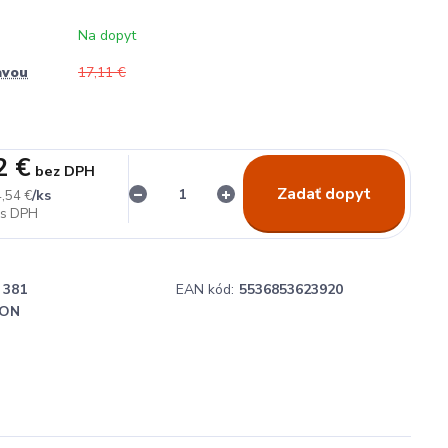
Na dopyt
avou
17,11 €
2 €
bez DPH
Zadať dopyt
/
ks
,54 €
381
EAN kód:
5536853623920
ON