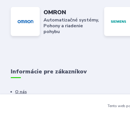
OMRON
Automatizačné systémy,
Pohony a riadenie
pohybu
Informácie pre zákazníkov
O nás
Kontaktné údaje
Tento web po
Dodacie a platobné podmienky