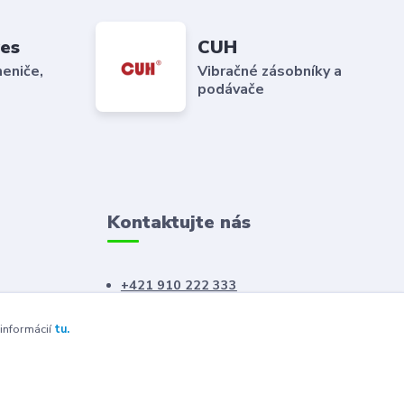
es
CUH
eniče,
Vibračné zásobníky a
podávače
Kontaktujte nás
+421 910 222 333
+421 52 788 46 41
 informácií
tu.
sales@elron.eu.sk