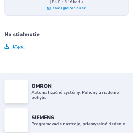
( Po-Pia 8-16 hod. )
sales@elron.eu.sk
Na stiahnutie
LY.pdf
OMRON
Automatizačné systémy, Pohony a riadenie
pohybu
SIEMENS
Programovacie nástroje, priemyselné riadenie