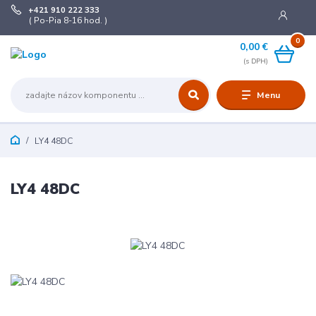
+421 910 222 333
( Po-Pia 8-16 hod. )
0
0,00 €
Menu
LY4 48DC
LY4 48DC