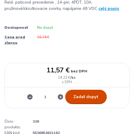
Relé, paticové prevedenie , 14-pin, 4PDT, 10A,
pružinové/skrutkovacie svorky, napájanie 48 VDC
celý popis
Dostupnosť
Na dopyt
Cena pred
16,74 €
zľavou
11,57 €
bez DPH
/
ks
14,23 €
Zadať dopyt
Číslo
338
produktu:
EAN kód:
5536853621162