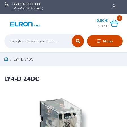
+421 910 222 333
( Po-Pia 8-16 hod. )
0
0,00 €
Menu
LY4-D 24DC
LY4-D 24DC