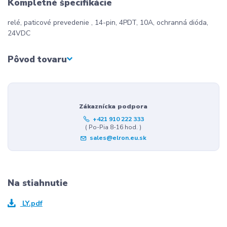
Kompletné špecifikácie
relé, paticové prevedenie , 14-pin, 4PDT, 10A, ochranná dióda,
24VDC
Pôvod tovaru
Zákaznícka podpora
+421 910 222 333
( Po-Pia 8-16 hod. )
sales@elron.eu.sk
Na stiahnutie
LY.pdf