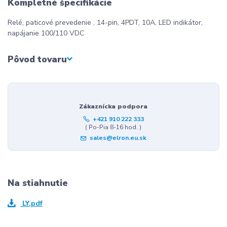
Kompletné špecifikácie
Relé, paticové prevedenie , 14-pin, 4PDT, 10A, LED indikátor,
napájanie 100/110 VDC
Pôvod tovaru
Zákaznícka podpora
+421 910 222 333
( Po-Pia 8-16 hod. )
sales@elron.eu.sk
Na stiahnutie
LY.pdf