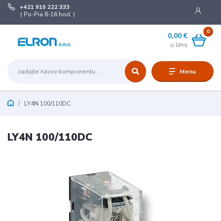
+421 910 222 333
( Po-Pia 8-16 hod. )
0
0,00 €
Menu
LY4N 100/110DC
LY4N 100/110DC