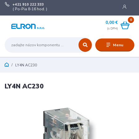
+421 910 222 333
( Po-Pia 8-16 hod. )
0
0,00 €
Menu
LY4N AC230
LY4N AC230