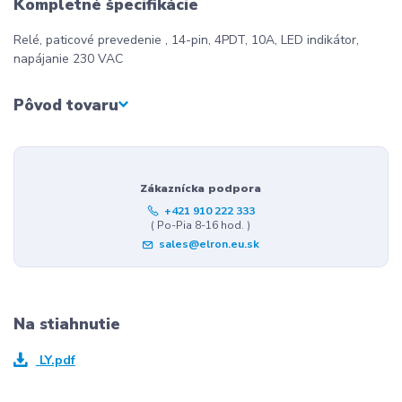
Kompletné špecifikácie
Relé, paticové prevedenie , 14-pin, 4PDT, 10A, LED indikátor,
napájanie 230 VAC
Pôvod tovaru
Zákaznícka podpora
+421 910 222 333
( Po-Pia 8-16 hod. )
sales@elron.eu.sk
Na stiahnutie
LY.pdf