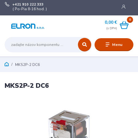
+421 910 222 333
( Po-Pia 8-16 hod. )
0
0,00 €
Menu
MKS2P-2 DC6
MKS2P-2 DC6