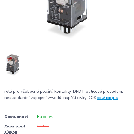
relé pro všobecné použití, kontakty: DPDT, paticové provedení,
nestandardní zapojení vývodů, napěítí cívky DC6
celý popis
Dostupnosť
Na dopyt
Cena pred
12,42 €
zľavou