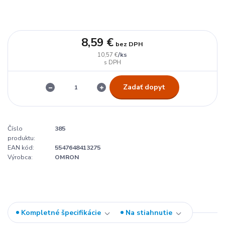
8,59 €
bez DPH
/
ks
10,57 €
Zadať dopyt
Číslo
385
produktu:
EAN kód:
5547648413275
Výrobca:
OMRON
Kompletné špecifikácie
Na stiahnutie