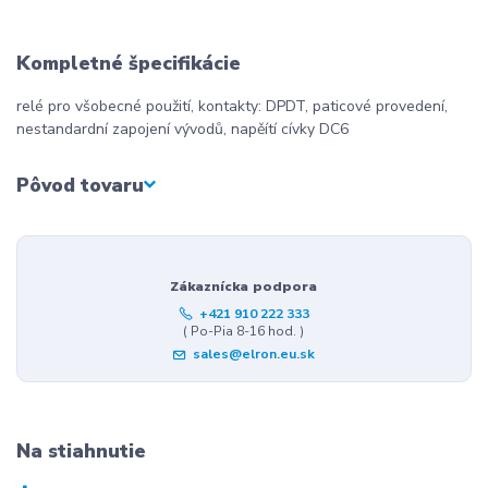
Kompletné špecifikácie
relé pro všobecné použití, kontakty: DPDT, paticové provedení,
nestandardní zapojení vývodů, napěítí cívky DC6
Pôvod tovaru
Zákaznícka podpora
+421 910 222 333
( Po-Pia 8-16 hod. )
sales@elron.eu.sk
Na stiahnutie