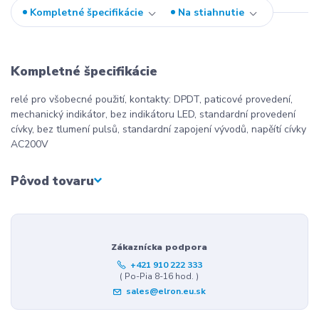
Kompletné špecifikácie
Na stiahnutie
Kompletné špecifikácie
relé pro všobecné použití, kontakty: DPDT, paticové provedení,
mechanický indikátor, bez indikátoru LED, standardní provedení
cívky, bez tlumení pulsů, standardní zapojení vývodů, napěítí cívky
AC200V
Pôvod tovaru
Zákaznícka podpora
+421 910 222 333
( Po-Pia 8-16 hod. )
sales@elron.eu.sk