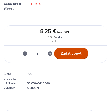
Cena pred
11,93 €
zľavou
8,25 €
bez DPH
/
ks
10,15 €
Zadať dopyt
Číslo
708
produktu:
EAN kód:
5547648413060
Výrobca:
OMRON