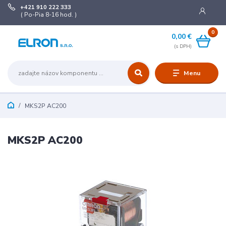
+421 910 222 333
( Po-Pia 8-16 hod. )
0
0,00 €
Menu
MKS2P AC200
MKS2P AC200