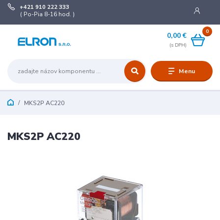
+421 910 222 333
( Po-Pia 8-16 hod. )
0
0,00 €
Menu
MKS2P AC220
MKS2P AC220