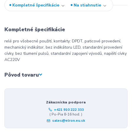
Kompletné špecifikácie
Na stiahnutie
Kompletné špecifikácie
relé pro všobecné použití, kontakty: DPDT, paticové provedení,
mechanický indikátor, bez indikátoru LED, standardní provedení
cívky, bez tlumení pulsů, standardní zapojení vývodů, napěítí cívky
AC220V
Pôvod tovaru
Zákaznícka podpora
+421 910 222 333
( Po-Pia 8-16 hod. )
sales@elron.eu.sk