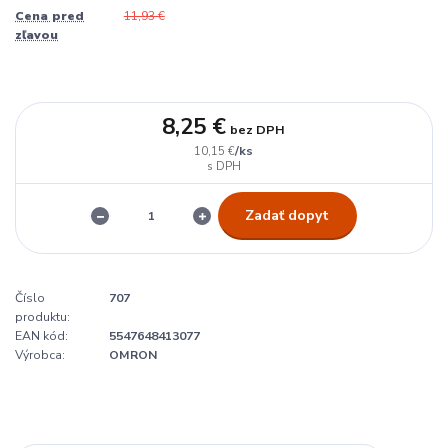
Cena pred
11,93 €
zľavou
8,25 €
bez DPH
/
ks
10,15 €
Zadať dopyt
Číslo
707
produktu:
EAN kód:
5547648413077
Výrobca:
OMRON