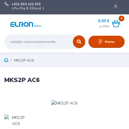
+421 910 222 333
( Po-Pia 8-16 hod. )
0
0,00 €
Menu
MKS2P AC6
MKS2P AC6