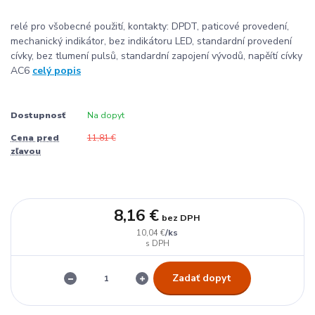
relé pro všobecné použití, kontakty: DPDT, paticové provedení,
mechanický indikátor, bez indikátoru LED, standardní provedení
cívky, bez tlumení pulsů, standardní zapojení vývodů, napěítí cívky
AC6
celý popis
Dostupnosť
Na dopyt
Cena pred
11,81 €
zľavou
8,16 €
bez DPH
/
ks
10,04 €
Zadať dopyt