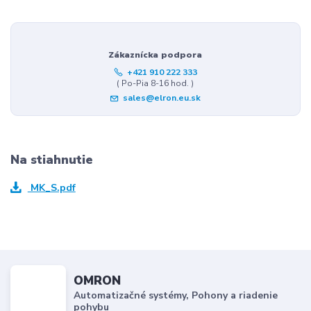
Zákaznícka podpora
+421 910 222 333
( Po-Pia 8-16 hod. )
sales@elron.eu.sk
Na stiahnutie
MK_S.pdf
OMRON
Automatizačné systémy, Pohony a riadenie
pohybu