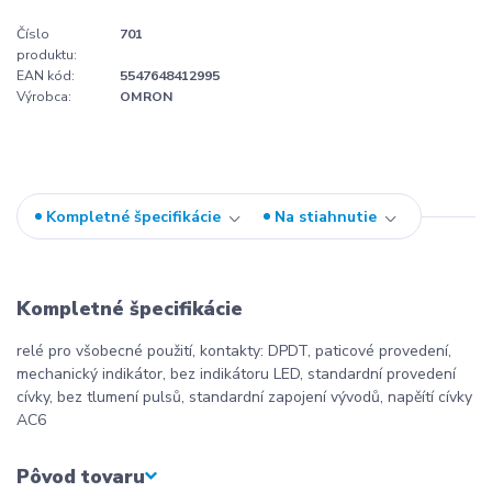
Číslo
701
produktu:
EAN kód:
5547648412995
Výrobca:
OMRON
Kompletné špecifikácie
Na stiahnutie
Kompletné špecifikácie
relé pro všobecné použití, kontakty: DPDT, paticové provedení,
mechanický indikátor, bez indikátoru LED, standardní provedení
cívky, bez tlumení pulsů, standardní zapojení vývodů, napěítí cívky
AC6
Pôvod tovaru