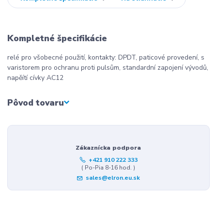
Kompletné špecifikácie
relé pro všobecné použití, kontakty: DPDT, paticové provedení, s
varistorem pro ochranu proti pulsům, standardní zapojení vývodů,
napěítí cívky AC12
Pôvod tovaru
Zákaznícka podpora
+421 910 222 333
( Po-Pia 8-16 hod. )
sales@elron.eu.sk