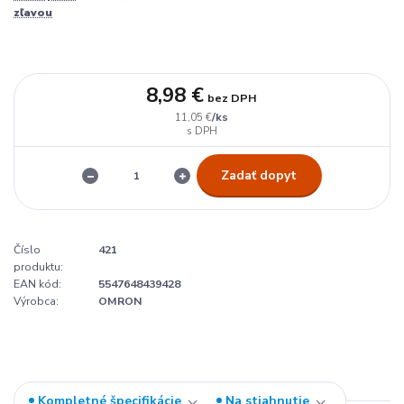
zľavou
8,98 €
bez DPH
/
ks
11,05 €
Zadať dopyt
Číslo
421
produktu:
EAN kód:
5547648439428
Výrobca:
OMRON
Kompletné špecifikácie
Na stiahnutie