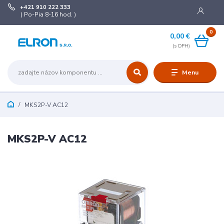
+421 910 222 333
( Po-Pia 8-16 hod. )
0
0,00 €
Menu
MKS2P-V AC12
MKS2P-V AC12