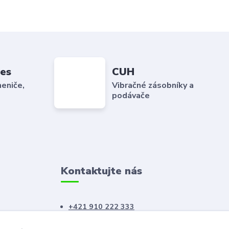
es
CUH
eniče,
Vibračné zásobníky a
podávače
Kontaktujte nás
+421 910 222 333
+421 52 788 46 41