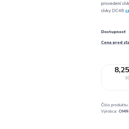
provedení cívk
cívky DC48
c
Dostupnosť
Cena pred zľ
8,25
10
Číslo produktu:
Výrobca:
OMR