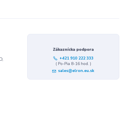
Zákaznícka podpora
+421 910 222 333
D,
( Po-Pia 8-16 hod. )
sales@elron.eu.sk