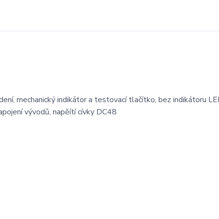
ní, mechanický indikátor a testovací tlačítko, bez indikátoru LE
zapojení vývodů, napěítí cívky DC48