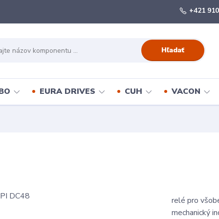
+421 910
Hľadať
BO
EURA DRIVES
CUH
VACON
relé pro všob
mechanický ind