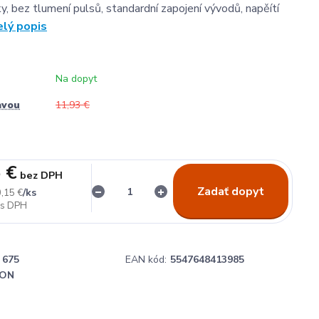
y, bez tlumení pulsů, standardní zapojení vývodů, napěítí
elý popis
Na dopyt
avou
11,93 €
 €
bez DPH
Zadať dopyt
/
ks
,15 €
675
EAN kód:
5547648413985
ON