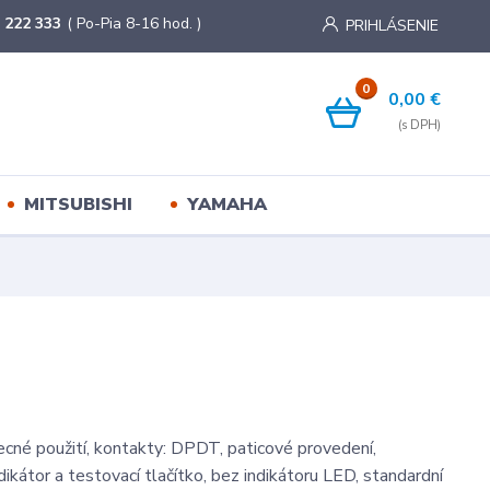
 222 333
( Po-Pia 8-16 hod. )
PRIHLÁSENIE
0
0,00 €
MITSUBISHI
YAMAHA
ecné použití, kontakty: DPDT, paticové provedení,
ikátor a testovací tlačítko, bez indikátoru LED, standardní