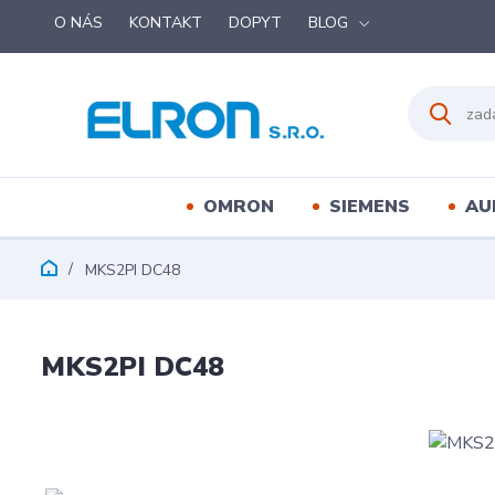
O NÁS
KONTAKT
DOPYT
BLOG
OMRON
SIEMENS
AU
MKS2PI DC48
MKS2PI DC48