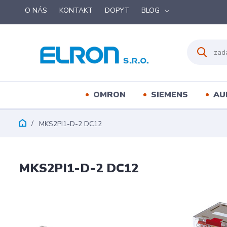
O NÁS
KONTAKT
DOPYT
BLOG
OMRON
SIEMENS
AU
MKS2PI1-D-2 DC12
MKS2PI1-D-2 DC12