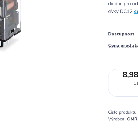
diodou pro oc
cívky DC12
c
Dostupnosť
Cena pred zľ
8,98
11
Číslo produktu:
Výrobca:
OMR