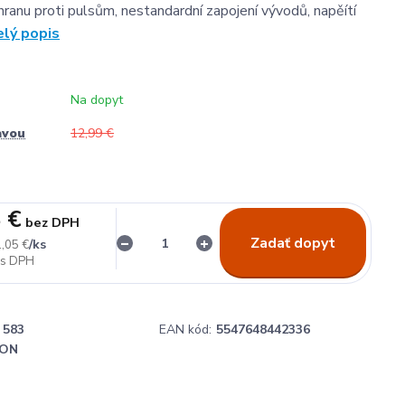
hranu proti pulsům, nestandardní zapojení vývodů, napěítí
elý popis
Na dopyt
avou
12,99 €
 €
bez DPH
Zadať dopyt
/
ks
,05 €
583
EAN kód:
5547648442336
ON