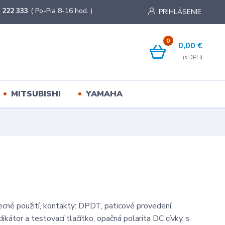
 222 333
( Po-Pia 8-16 hod. )
PRIHLÁSENIE
0
0,00 €
MITSUBISHI
YAMAHA
ecné použití, kontakty: DPDT, paticové provedení,
ikátor a testovací tlačítko, opačná polarita DC cívky, s