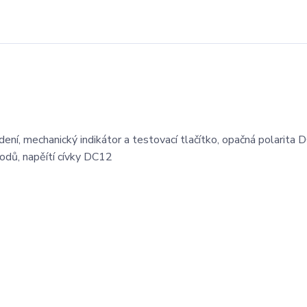
ní, mechanický indikátor a testovací tlačítko, opačná polarita DC
vodů, napěítí cívky DC12