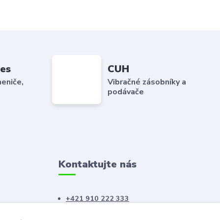
es
CUH
eniče,
Vibračné zásobníky a
podávače
Kontaktujte nás
+421 910 222 333
+421 52 788 46 41