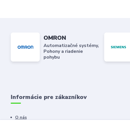
OMRON
Automatizačné systémy,
Pohony a riadenie
pohybu
Informácie pre zákazníkov
O nás
Kontaktné údaje