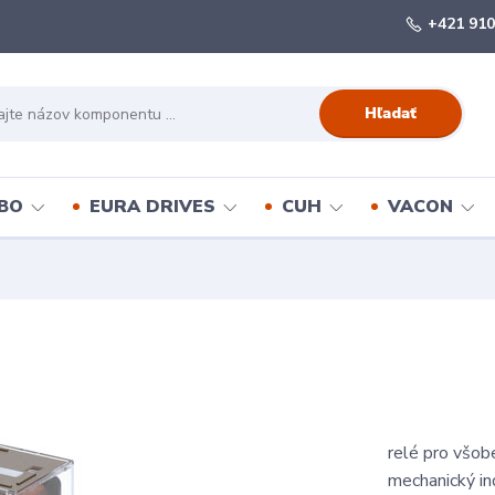
+421 910
Hľadať
BO
EURA DRIVES
CUH
VACON
relé pro všob
mechanický ind