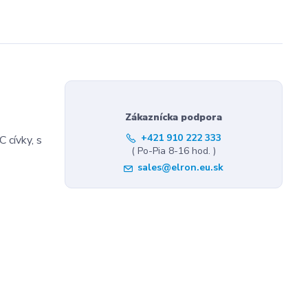
Zákaznícka podpora
+421 910 222 333
 cívky, s
( Po-Pia 8-16 hod. )
sales@elron.eu.sk