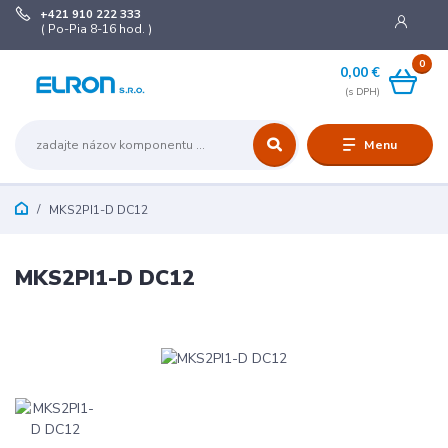
+421 910 222 333
( Po-Pia 8-16 hod. )
0
0,00 €
Menu
MKS2PI1-D DC12
MKS2PI1-D DC12