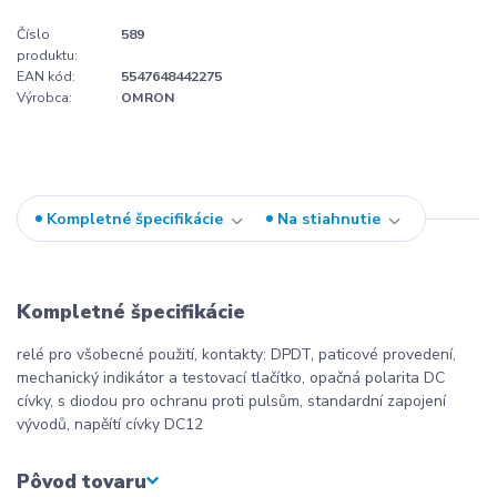
Číslo
589
produktu:
EAN kód:
5547648442275
Výrobca:
OMRON
Kompletné špecifikácie
Na stiahnutie
Kompletné špecifikácie
relé pro všobecné použití, kontakty: DPDT, paticové provedení,
mechanický indikátor a testovací tlačítko, opačná polarita DC
cívky, s diodou pro ochranu proti pulsům, standardní zapojení
vývodů, napěítí cívky DC12
Pôvod tovaru