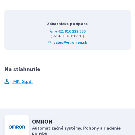
Zákaznícka podpora
+421 910 222 333
( Po-Pia 8-16 hod. )
sales@elron.eu.sk
Na stiahnutie
MK_S.pdf
OMRON
Automatizačné systémy, Pohony a riadenie
pohybu