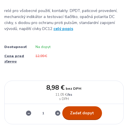
relé pro všobecné použití, kontakty: DPDT, paticové provedení,
mechanický indikátor a testovací tlačítko, opačná polarita DC
cívky, s diodou pro ochranu proti pulsům, standardní zapojení
vývodů, napěítí cívky DC12
celý popis
Dostupnosť
Na dopyt
Cena pred
12,99 €
zľavou
8,98 €
bez DPH
/
ks
11,05 €
Zadať dopyt