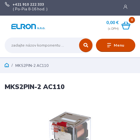
+421 910 222 333
( Po-Pia 8-16 hod. )
0
0,00 €
Menu
MKS2PIN-2 AC110
MKS2PIN-2 AC110