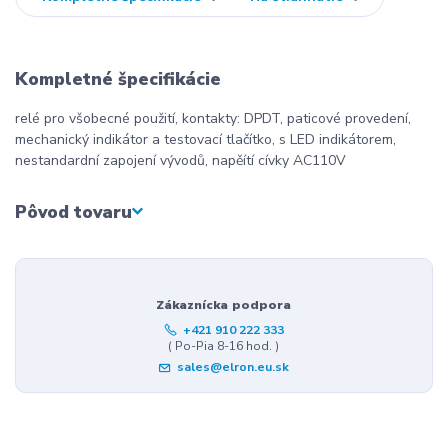
Kompletné špecifikácie
relé pro všobecné použití, kontakty: DPDT, paticové provedení,
mechanický indikátor a testovací tlačítko, s LED indikátorem,
nestandardní zapojení vývodů, napěítí cívky AC110V
Pôvod tovaru
Zákaznícka podpora
+421 910 222 333
( Po-Pia 8-16 hod. )
sales@elron.eu.sk