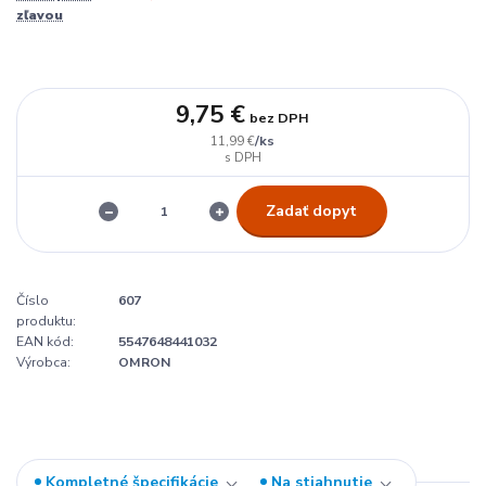
zľavou
9,75 €
bez DPH
/
ks
11,99 €
Zadať dopyt
Číslo
607
produktu:
EAN kód:
5547648441032
Výrobca:
OMRON
Kompletné špecifikácie
Na stiahnutie