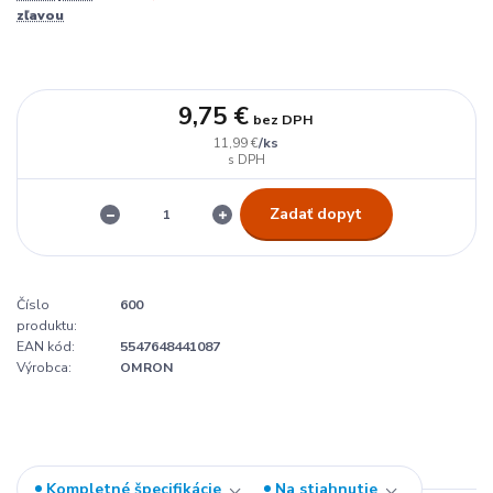
zľavou
9,75 €
bez DPH
/
ks
11,99 €
Zadať dopyt
Číslo
600
produktu:
EAN kód:
5547648441087
Výrobca:
OMRON
Kompletné špecifikácie
Na stiahnutie