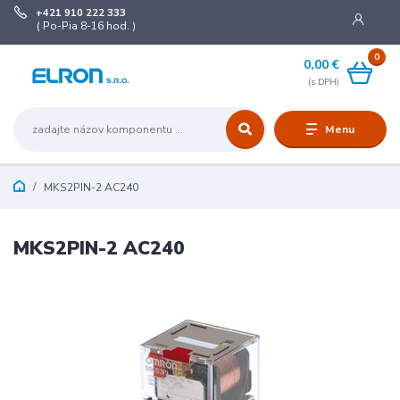
+421 910 222 333
( Po-Pia 8-16 hod. )
0
0,00 €
Menu
MKS2PIN-2 AC240
MKS2PIN-2 AC240