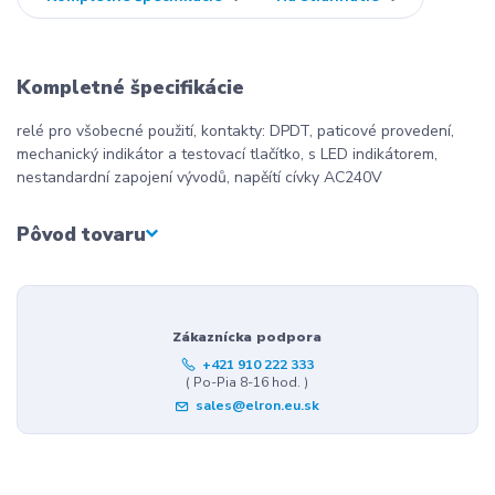
Kompletné špecifikácie
relé pro všobecné použití, kontakty: DPDT, paticové provedení,
mechanický indikátor a testovací tlačítko, s LED indikátorem,
nestandardní zapojení vývodů, napěítí cívky AC240V
Pôvod tovaru
Zákaznícka podpora
+421 910 222 333
( Po-Pia 8-16 hod. )
sales@elron.eu.sk