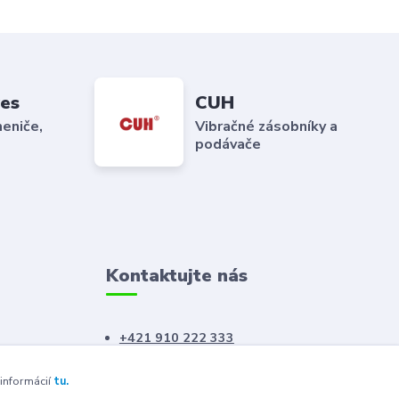
es
CUH
eniče,
Vibračné zásobníky a
podávače
Kontaktujte nás
+421 910 222 333
+421 52 788 46 41
 informácií
tu.