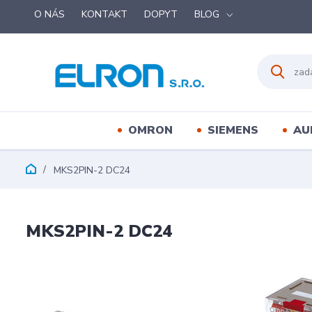
O NÁS
KONTAKT
DOPYT
BLOG
OMRON
SIEMENS
AU
MKS2PIN-2 DC24
MKS2PIN-2 DC24