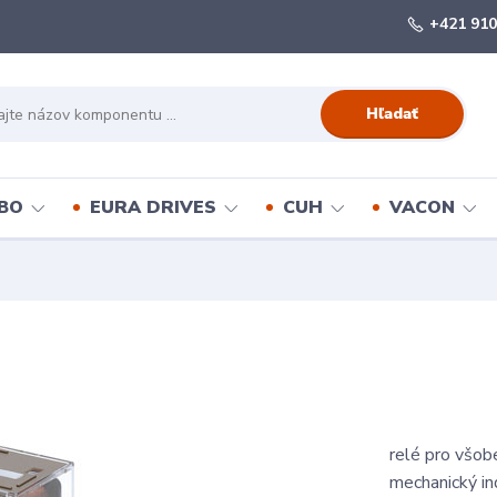
+421 910
Hľadať
BO
EURA DRIVES
CUH
VACON
relé pro všob
mechanický ind