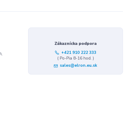
Zákaznícka podpora
+421 910 222 333
m,
( Po-Pia 8-16 hod. )
sales@elron.eu.sk