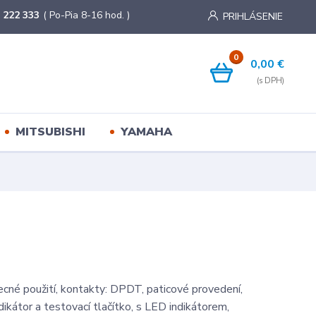
 222 333
( Po-Pia 8-16 hod. )
PRIHLÁSENIE
0
0,00 €
MITSUBISHI
YAMAHA
ecné použití, kontakty: DPDT, paticové provedení,
ikátor a testovací tlačítko, s LED indikátorem,