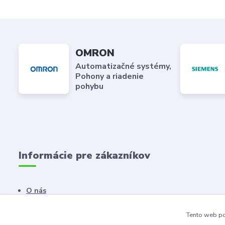
OMRON
Automatizačné systémy,
Pohony a riadenie
pohybu
Informácie pre zákazníkov
O nás
Kontaktné údaje
Tento web po