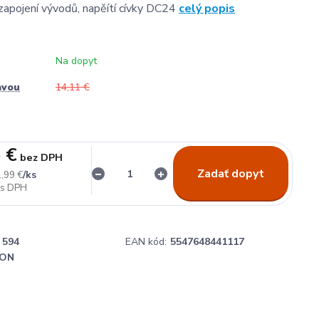
zapojení vývodů, napěítí cívky DC24
celý popis
Na dopyt
avou
14,11 €
 €
bez DPH
Zadať dopyt
/
ks
,99 €
594
EAN kód:
5547648441117
ON