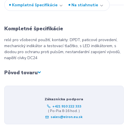
Kompletné špecifikácie
Na stiahnutie
Kompletné špecifikácie
relé pro všobecné použití, kontakty: DPDT, paticové provedení,
mechanický indikátor a testovací tlačítko, s LED indikátorem, s
diodou pro ochranu proti pulsům, nestandardní zapojení vývodů,
napěítí cívky DC24
Pôvod tovaru
Zákaznícka podpora
+421 910 222 333
( Po-Pia 8-16 hod. )
sales@elron.eu.sk