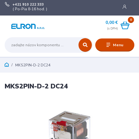
+421 910 222 333
( Po-Pia 8-16 hod. )
0
0,00 €
Menu
MKS2PIN-D-2 DC24
MKS2PIN-D-2 DC24