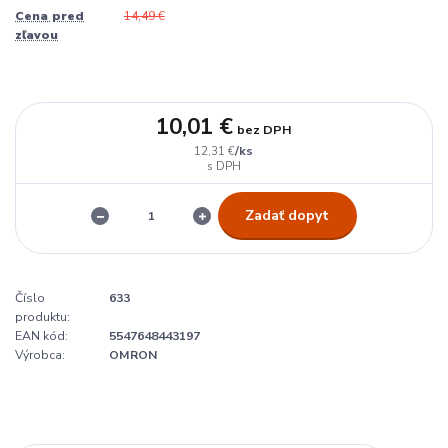
Cena pred
14,49 €
zľavou
10,01 €
bez DPH
/
ks
12,31 €
Zadať dopyt
Číslo
633
produktu:
EAN kód:
5547648443197
Výrobca:
OMRON