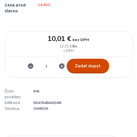
Cena pred
14,49 €
zľavou
10,01 €
bez DPH
/
ks
12,31 €
Zadať dopyt
Číslo
641
produktu:
EAN kód:
5547648443166
Výrobca:
OMRON