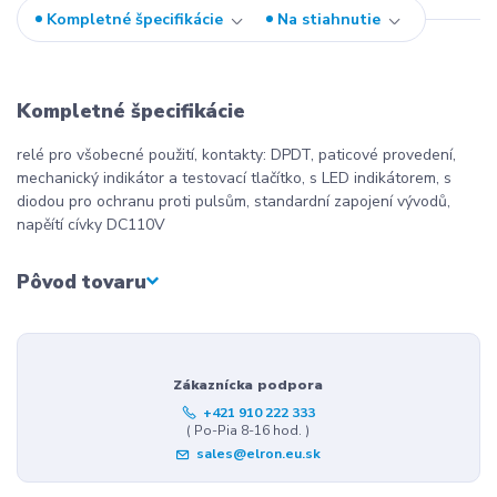
Kompletné špecifikácie
Na stiahnutie
Kompletné špecifikácie
relé pro všobecné použití, kontakty: DPDT, paticové provedení,
mechanický indikátor a testovací tlačítko, s LED indikátorem, s
diodou pro ochranu proti pulsům, standardní zapojení vývodů,
napěítí cívky DC110V
Pôvod tovaru
Zákaznícka podpora
+421 910 222 333
( Po-Pia 8-16 hod. )
sales@elron.eu.sk