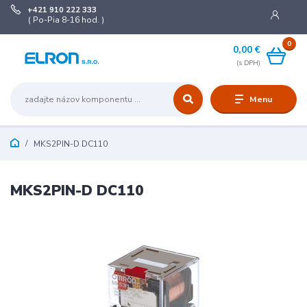
+421 910 222 333
( Po-Pia 8-16 hod. )
0
0,00 €
Menu
MKS2PIN-D DC110
MKS2PIN-D DC110