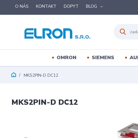
O NÁS
KONTAKT
DOPYT
BLOG
OMRON
SIEMENS
AU
MKS2PIN-D DC12
MKS2PIN-D DC12