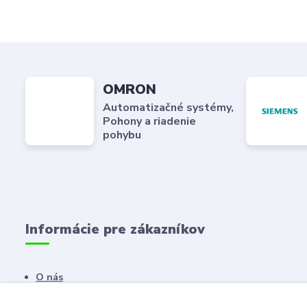
OMRON
Automatizačné systémy,
Pohony a riadenie
pohybu
Informácie pre zákazníkov
O nás
Kontaktné údaje