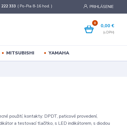
 222 333
( Po-Pia 8-16 hod. )
PRIHLÁSENIE
0
0,00 €
MITSUBISHI
YAMAHA
ecné použití, kontakty: DPDT, paticové provedení,
ikátor a testovací tlačítko, s LED indikátorem, s diodou