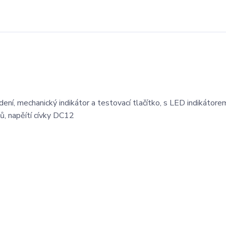
ení, mechanický indikátor a testovací tlačítko, s LED indikátorem
ů, napěítí cívky DC12