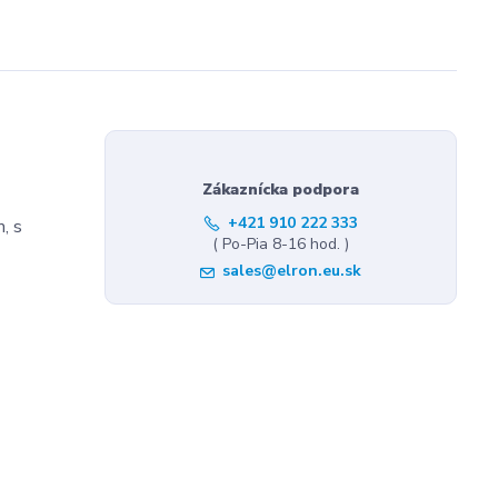
Zákaznícka podpora
+421 910 222 333
, s
( Po-Pia 8-16 hod. )
sales@elron.eu.sk