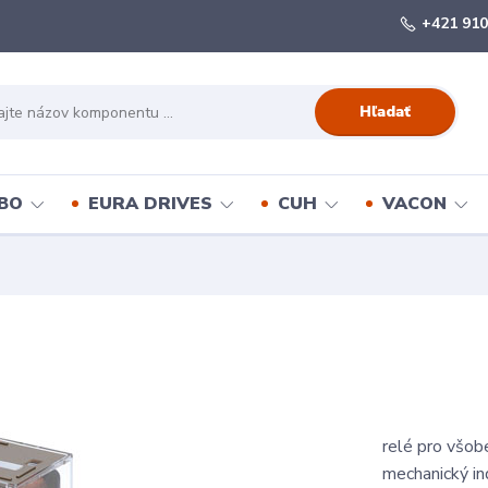
+421 910
Hľadať
BO
EURA DRIVES
CUH
VACON
relé pro všob
mechanický ind