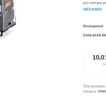
pro ochranu p
celý popis
Dostupnosť
Cena pred zľ
10,0
12
Číslo produktu:
Výrobca:
OMR