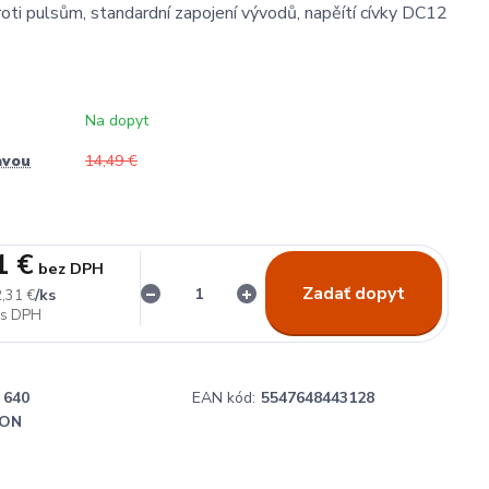
roti pulsům, standardní zapojení vývodů, napěítí cívky DC12
Na dopyt
avou
14,49 €
1 €
bez DPH
Zadať dopyt
/
ks
,31 €
640
EAN kód:
5547648443128
ON