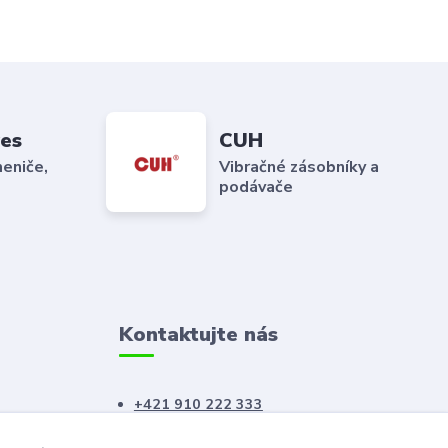
es
CUH
eniče,
Vibračné zásobníky a
podávače
Kontaktujte nás
+421 910 222 333
+421 52 788 46 41