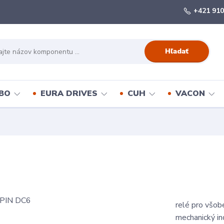
+421 910
Hľadať
BO
EURA DRIVES
CUH
VACON
relé pro všob
mechanický in