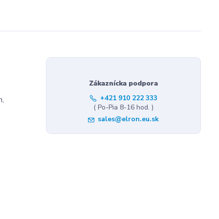
Zákaznícka podpora
+421 910 222 333
m,
( Po-Pia 8-16 hod. )
sales@elron.eu.sk