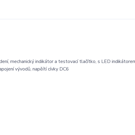
ení, mechanický indikátor a testovací tlačítko, s LED indikátore
apojení vývodů, napěítí cívky DC6