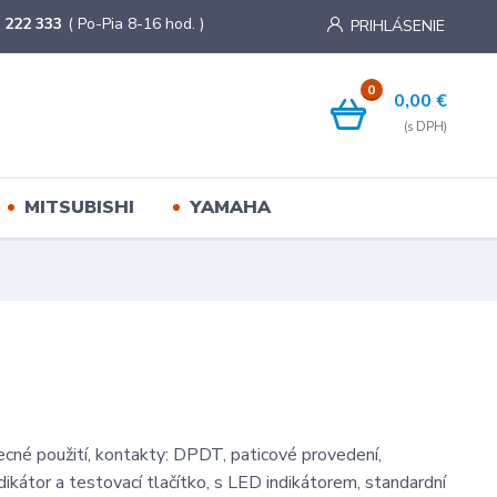
 222 333
( Po-Pia 8-16 hod. )
PRIHLÁSENIE
0
0,00 €
MITSUBISHI
YAMAHA
ecné použití, kontakty: DPDT, paticové provedení,
dikátor a testovací tlačítko, s LED indikátorem, standardní