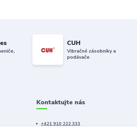
es
CUH
eniče,
Vibračné zásobníky a
podávače
Kontaktujte nás
+421 910 222 333
+421 52 788 46 41