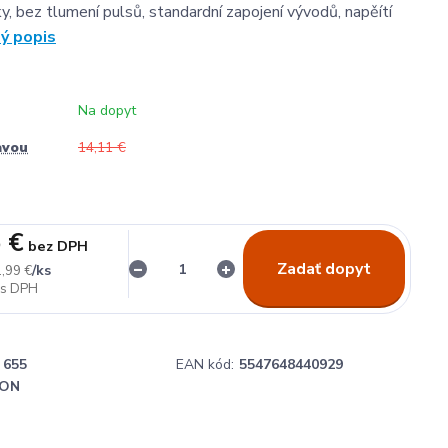
y, bez tlumení pulsů, standardní zapojení vývodů, napěítí
lý popis
Na dopyt
avou
14,11 €
 €
bez DPH
Zadať dopyt
/
ks
,99 €
655
EAN kód:
5547648440929
ON