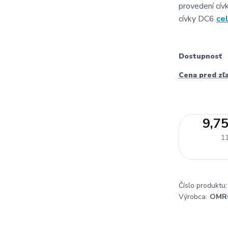
provedení cívk
cívky DC6
ce
Dostupnosť
Cena pred zľ
9,75
11
Číslo produktu:
Výrobca:
OMR