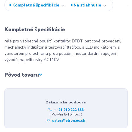
Kompletné špecifikácie
Na stiahnutie
Kompletné špecifikácie
relé pro všobecné použití, kontakty: DPDT, paticové provedení,
mechanický indikátor a testovací tlačítko, s LED indikátorem, s
varistorem pro ochranu proti pulsům, nestandardní zapojení
vývodů, napěítí cívky AC110V
Pôvod tovaru
Zákaznícka podpora
+421 910 222 333
( Po-Pia 8-16 hod. )
sales@elron.eu.sk