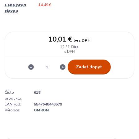
Cena pred
14,49 €
zľavou
10,01 €
bez DPH
/
ks
12,31 €
Zadať dopyt
Číslo
618
produktu:
EAN kód:
5547648443579
Výrobca:
OMRON