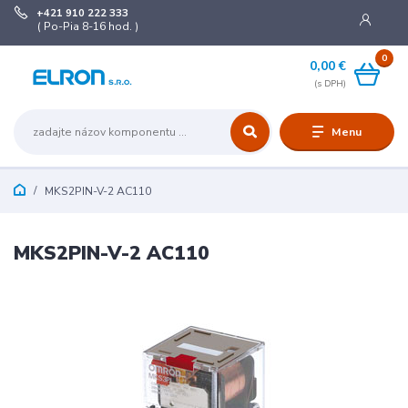
+421 910 222 333
( Po-Pia 8-16 hod. )
0
0,00 €
Menu
MKS2PIN-V-2 AC110
MKS2PIN-V-2 AC110