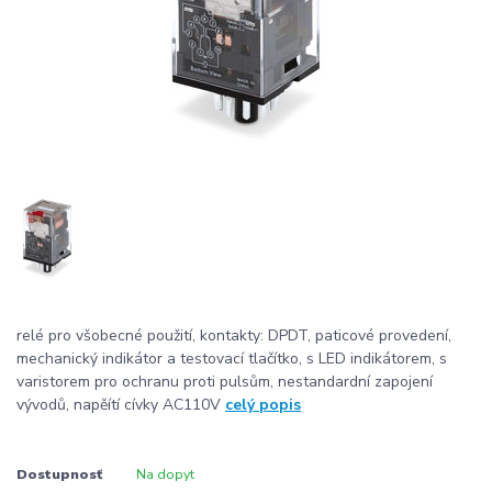
relé pro všobecné použití, kontakty: DPDT, paticové provedení,
mechanický indikátor a testovací tlačítko, s LED indikátorem, s
varistorem pro ochranu proti pulsům, nestandardní zapojení
vývodů, napěítí cívky AC110V
celý popis
Dostupnosť
Na dopyt