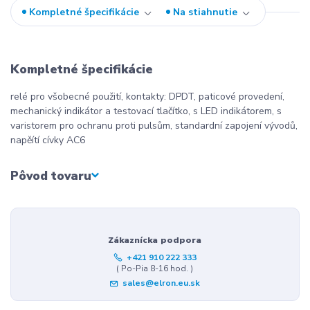
Kompletné špecifikácie
Na stiahnutie
Kompletné špecifikácie
relé pro všobecné použití, kontakty: DPDT, paticové provedení,
mechanický indikátor a testovací tlačítko, s LED indikátorem, s
varistorem pro ochranu proti pulsům, standardní zapojení vývodů,
napěítí cívky AC6
Pôvod tovaru
Zákaznícka podpora
+421 910 222 333
( Po-Pia 8-16 hod. )
sales@elron.eu.sk