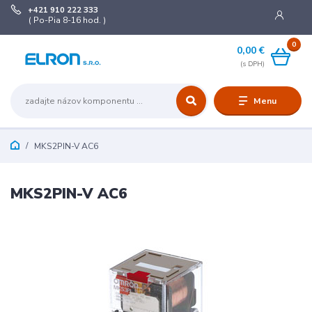
+421 910 222 333
( Po-Pia 8-16 hod. )
0
0,00 €
Menu
MKS2PIN-V AC6
MKS2PIN-V AC6