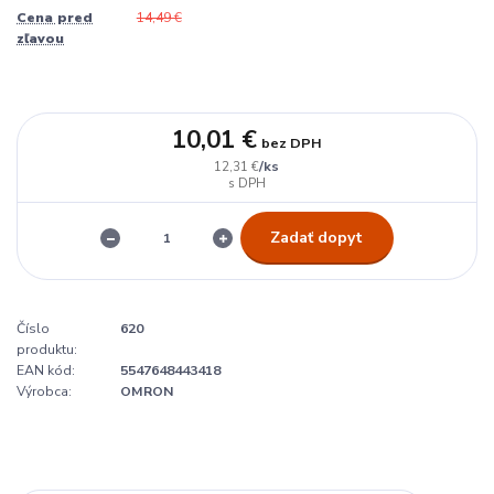
Cena pred
14,49 €
zľavou
10,01 €
bez DPH
/
ks
12,31 €
Zadať dopyt
Číslo
620
produktu:
EAN kód:
5547648443418
Výrobca:
OMRON