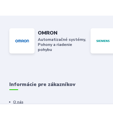
OMRON
Automatizačné systémy,
Pohony a riadenie
pohybu
Informácie pre zákazníkov
O nás
Kontaktné údaje