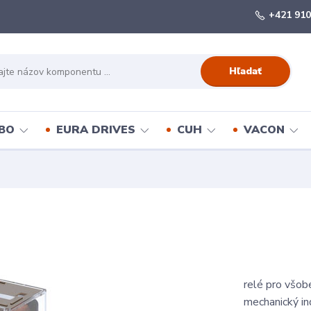
+421 910
Hľadať
BO
EURA DRIVES
CUH
VACON
relé pro všob
mechanický in