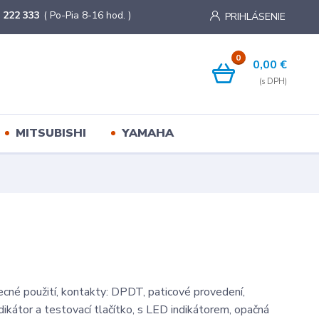
 222 333
( Po-Pia 8-16 hod. )
PRIHLÁSENIE
0
0,00 €
MITSUBISHI
YAMAHA
ecné použití, kontakty: DPDT, paticové provedení,
dikátor a testovací tlačítko, s LED indikátorem, opačná