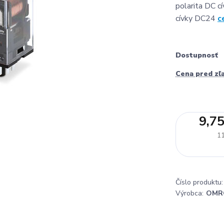
polarita DC cí
cívky DC24
c
Dostupnosť
Cena pred zľ
9,75
11
Číslo produktu:
Výrobca:
OMR