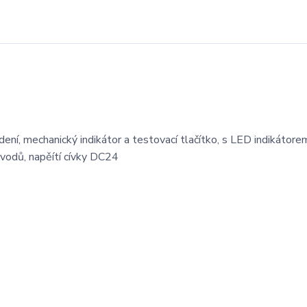
ení, mechanický indikátor a testovací tlačítko, s LED indikátore
ývodů, napěítí cívky DC24