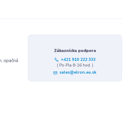
Zákaznícka podpora
+421 910 222 333
m, opačná
( Po-Pia 8-16 hod. )
sales@elron.eu.sk