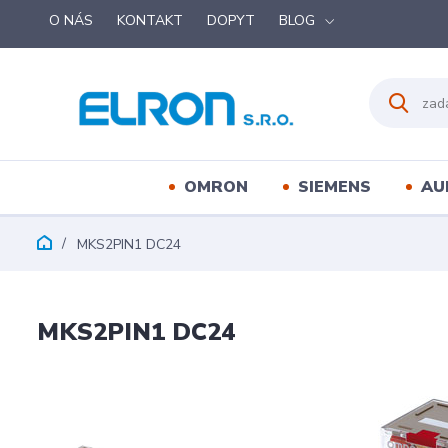
O NÁS
KONTAKT
DOPYT
BLOG
OMRON
SIEMENS
AU
MKS2PIN1 DC24
MKS2PIN1 DC24