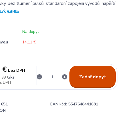
vky, bez tlumení pulsů, standardní zapojení vývodů, napěítí
elý popis
Na dopyt
avou
14,11 €
 €
bez DPH
Zadať dopyt
/
ks
,99 €
651
EAN kód:
5547648441681
ON