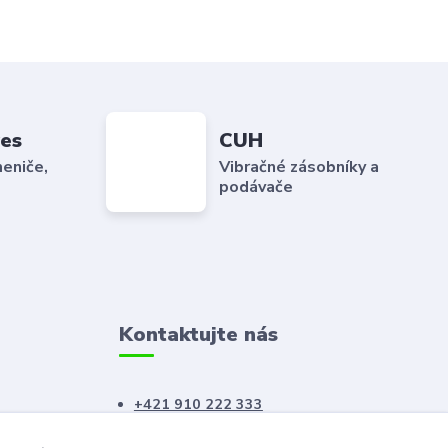
es
CUH
eniče,
Vibračné zásobníky a
podávače
Kontaktujte nás
+421 910 222 333
+421 52 788 46 41