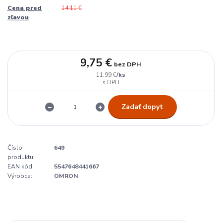
Cena pred
14,11 €
zľavou
9,75 €
bez DPH
/
ks
11,99 €
Zadať dopyt
Číslo
649
produktu:
EAN kód:
5547648441667
Výrobca:
OMRON