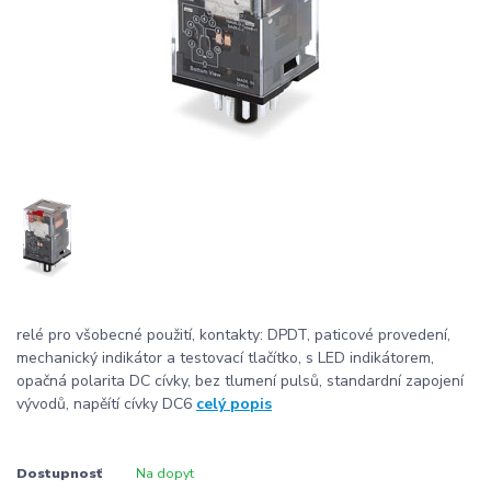
relé pro všobecné použití, kontakty: DPDT, paticové provedení,
mechanický indikátor a testovací tlačítko, s LED indikátorem,
opačná polarita DC cívky, bez tlumení pulsů, standardní zapojení
vývodů, napěítí cívky DC6
celý popis
Dostupnosť
Na dopyt