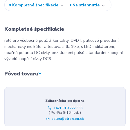
Kompletné špecifikácie
Na stiahnutie
Kompletné špecifikácie
relé pro všobecné použití, kontakty: DPDT, paticové provedení,
mechanický indikátor a testovací tlačítko, s LED indikátorem,
opačná polarita DC cívky, bez tlumení pulsů, standardní zapojení
vývodů, napěítí cívky DC6
Pôvod tovaru
Zákaznícka podpora
+421 910 222 333
( Po-Pia 8-16 hod. )
sales@elron.eu.sk