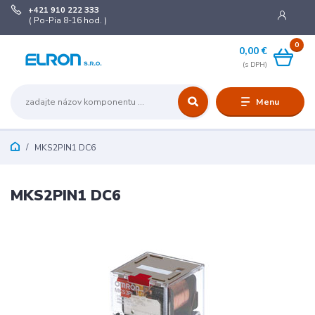
+421 910 222 333
( Po-Pia 8-16 hod. )
0
0,00 €
Menu
MKS2PIN1 DC6
MKS2PIN1 DC6