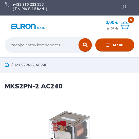
+421 910 222 333
( Po-Pia 8-16 hod. )
0
0,00 €
Menu
MKS2PN-2 AC240
MKS2PN-2 AC240