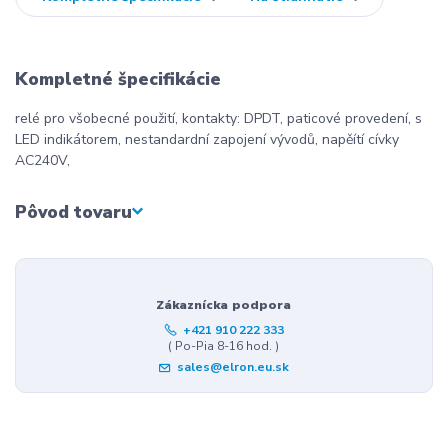
Kompletné špecifikácie
relé pro všobecné použití, kontakty: DPDT, paticové provedení, s
LED indikátorem, nestandardní zapojení vývodů, napěítí cívky
AC240V,
Pôvod tovaru
Zákaznícka podpora
+421 910 222 333
( Po-Pia 8-16 hod. )
sales@elron.eu.sk