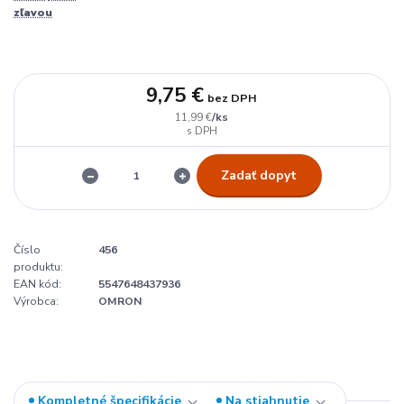
zľavou
9,75 €
bez DPH
/
ks
11,99 €
Zadať dopyt
Číslo
456
produktu:
EAN kód:
5547648437936
Výrobca:
OMRON
Kompletné špecifikácie
Na stiahnutie