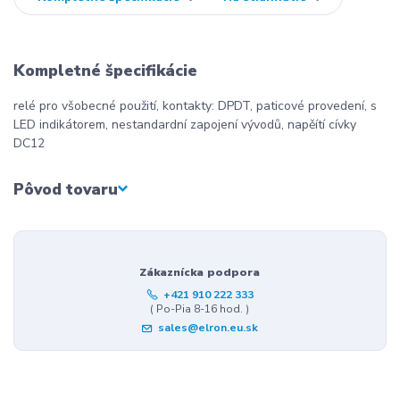
Kompletné špecifikácie
relé pro všobecné použití, kontakty: DPDT, paticové provedení, s
LED indikátorem, nestandardní zapojení vývodů, napěítí cívky
DC12
Pôvod tovaru
Zákaznícka podpora
+421 910 222 333
( Po-Pia 8-16 hod. )
sales@elron.eu.sk