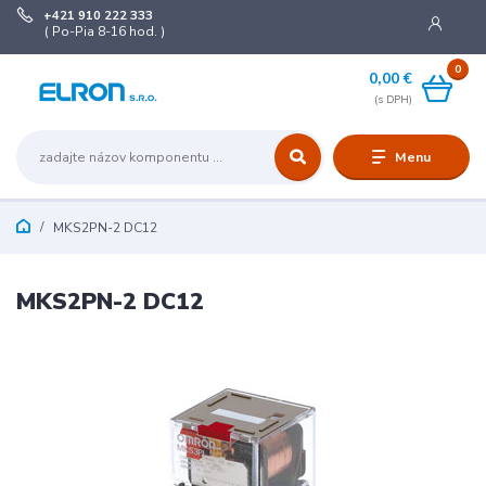
+421 910 222 333
( Po-Pia 8-16 hod. )
0
0,00 €
Menu
MKS2PN-2 DC12
MKS2PN-2 DC12