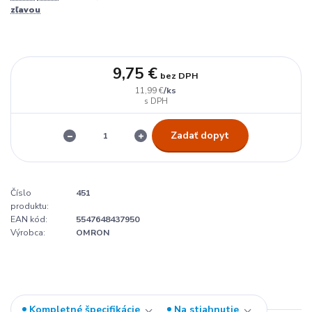
zľavou
9,75 €
bez DPH
/
ks
11,99 €
Zadať dopyt
Číslo
451
produktu:
EAN kód:
5547648437950
Výrobca:
OMRON
Kompletné špecifikácie
Na stiahnutie