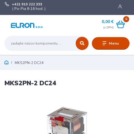
+421 910 222 333
( Po-Pia 8-16 hod. )
0
0,00 €
Menu
MKS2PN-2 DC24
MKS2PN-2 DC24