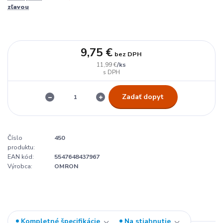
zľavou
9,75 €
bez DPH
/
ks
11,99 €
Zadať dopyt
Číslo
450
produktu:
EAN kód:
5547648437967
Výrobca:
OMRON
Kompletné špecifikácie
Na stiahnutie