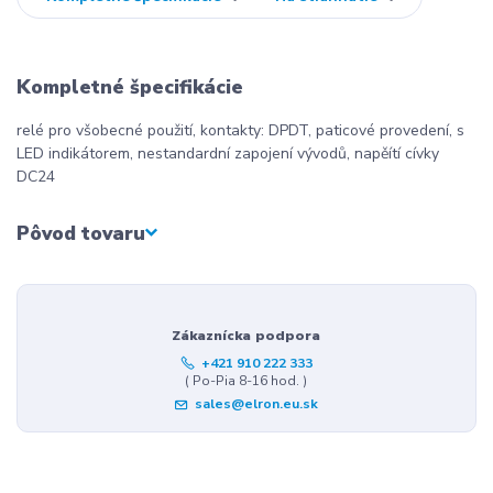
Kompletné špecifikácie
relé pro všobecné použití, kontakty: DPDT, paticové provedení, s
LED indikátorem, nestandardní zapojení vývodů, napěítí cívky
DC24
Pôvod tovaru
Zákaznícka podpora
+421 910 222 333
( Po-Pia 8-16 hod. )
sales@elron.eu.sk