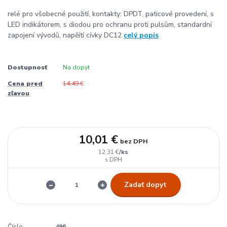
relé pro všobecné použití, kontakty: DPDT, paticové provedení, s
LED indikátorem, s diodou pro ochranu proti pulsům, standardní
zapojení vývodů, napěítí cívky DC12
celý popis
Dostupnosť
Na dopyt
Cena pred
14,49 €
zľavou
10,01 €
bez DPH
/
ks
12,31 €
Zadať dopyt
Číslo
496