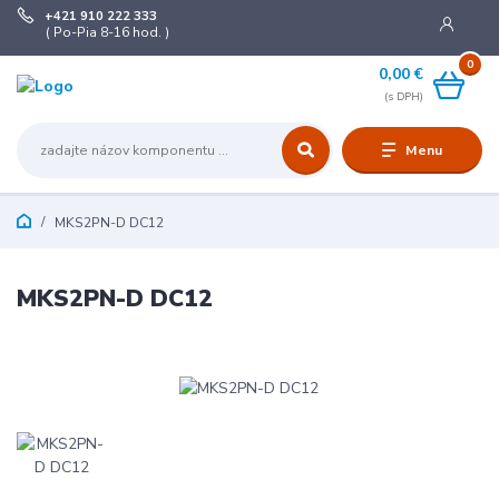
+421 910 222 333
( Po-Pia 8-16 hod. )
0
0,00 €
Menu
MKS2PN-D DC12
MKS2PN-D DC12