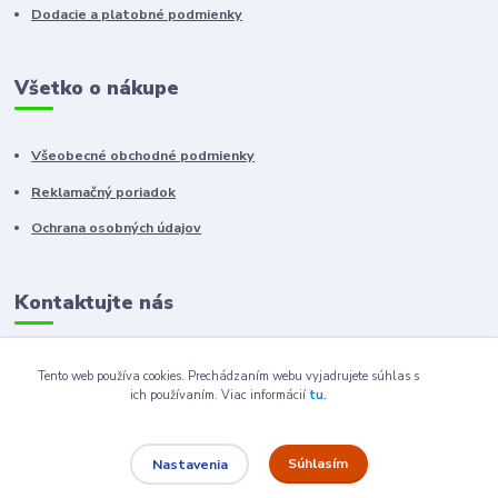
Dodacie a platobné podmienky
Všetko o nákupe
Všeobecné obchodné podmienky
Reklamačný poriadok
Ochrana osobných údajov
Kontaktujte nás
+421 910 222 333
Tento web používa cookies. Prechádzaním webu vyjadrujete súhlas s
ich používaním.
Viac informácií
tu.
+421 52 788 46 41
sales@elron.eu.sk
Súhlasím
Nastavenia