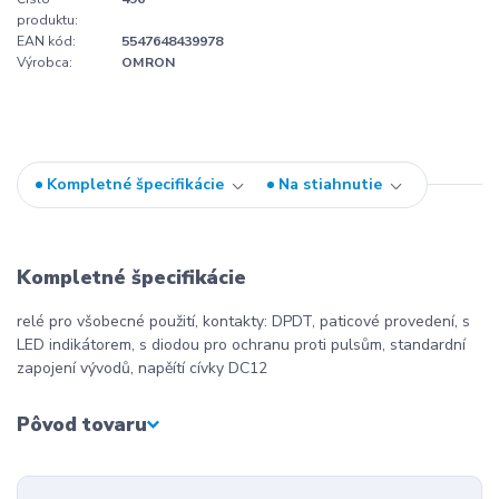
produktu:
EAN kód:
5547648439978
Výrobca:
OMRON
Kompletné špecifikácie
Na stiahnutie
Kompletné špecifikácie
relé pro všobecné použití, kontakty: DPDT, paticové provedení, s
LED indikátorem, s diodou pro ochranu proti pulsům, standardní
zapojení vývodů, napěítí cívky DC12
Pôvod tovaru