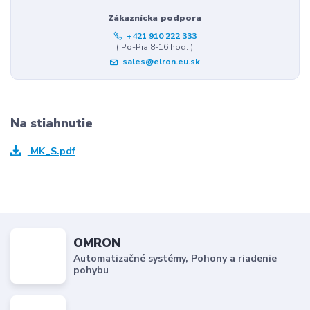
Zákaznícka podpora
+421 910 222 333
( Po-Pia 8-16 hod. )
sales@elron.eu.sk
Na stiahnutie
MK_S.pdf
OMRON
Automatizačné systémy, Pohony a riadenie
pohybu