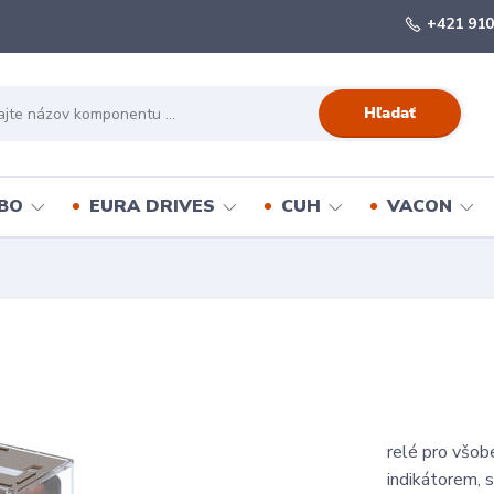
+421 910
Hľadať
BO
EURA DRIVES
CUH
VACON
relé pro všob
indikátorem, 