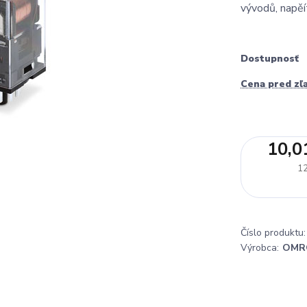
vývodů, napěí
Dostupnosť
Cena pred zľ
10,0
12
Číslo produktu:
Výrobca:
OMR