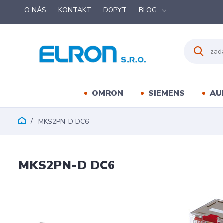
O NÁS
KONTAKT
DOPYT
BLOG
OMRON
SIEMENS
AU
MKS2PN-D DC6
MKS2PN-D DC6