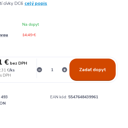
tí cívky DC6
celý popis
Na dopyt
avou
14,49 €
1 €
bez DPH
Zadať dopyt
/
ks
,31 €
493
EAN kód:
5547648439961
ON