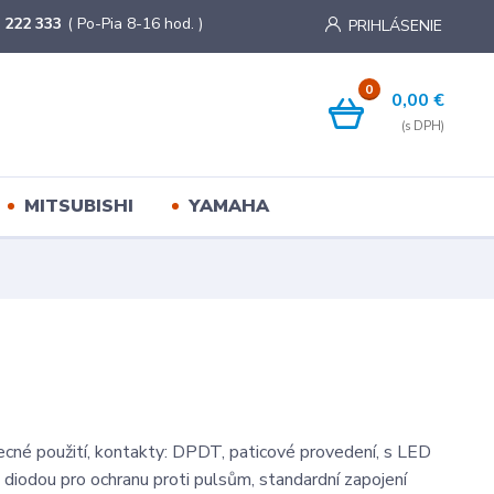
 222 333
( Po-Pia 8-16 hod. )
PRIHLÁSENIE
0
0,00 €
MITSUBISHI
YAMAHA
ecné použití, kontakty: DPDT, paticové provedení, s LED
s diodou pro ochranu proti pulsům, standardní zapojení