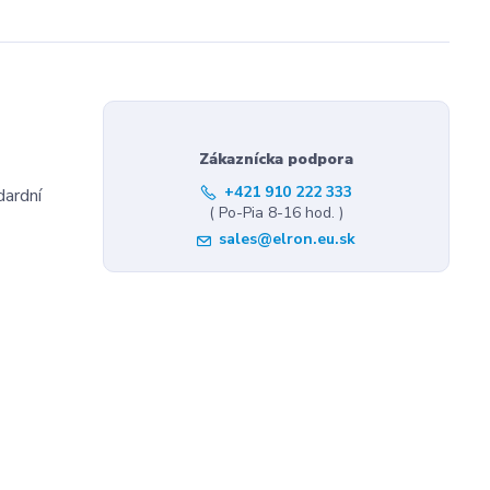
Zákaznícka podpora
+421 910 222 333
dardní
( Po-Pia 8-16 hod. )
sales@elron.eu.sk