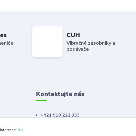
es
CUH
eniče,
Vibračné zásobníky a
podávače
Kontaktujte nás
+421 910 222 333
+421 52 788 46 41
 informácií
tu.