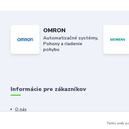
OMRON
Automatizačné systémy,
Pohony a riadenie
pohybu
Informácie pre zákazníkov
O nás
Kontaktné údaje
Tento web po